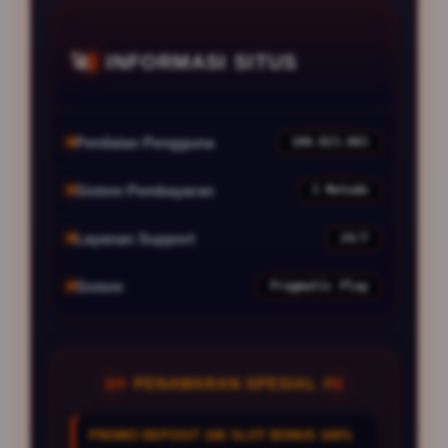
INFORMASI SITUS
Penilaian Pengguna
100.023.003
Sistem Pembayaran
5 Metode
Layanan Support
24/7
Sistem
Pragmatic Play
PENAWARAN SPESIAL
PROMO DEPOSIT 10K SLOT BONUS 100%