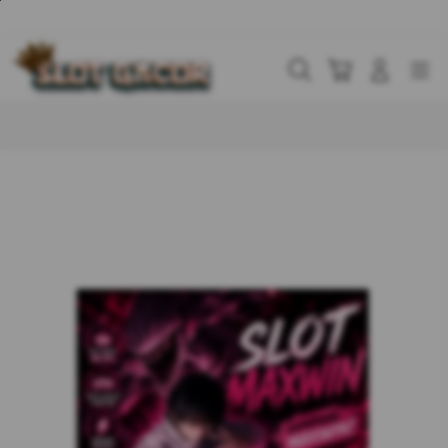
Skip
to
content
Cari
Troli
Login
Navigation
Buka Info Lebih Lanjut