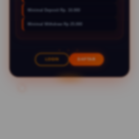
Minimal Deposit Rp. 10.000
Minimal Withdraw Rp 25.000
LOGIN
DAFTAR
Layer Popup Close
JEBOLTOTO: Link Situ
TOTO Slot Gacor Terpercaya
dan Bandar Togel Asia
Terpopuler