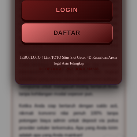
SLOT DEMO hadir sebagai solusi cerdas satu
atap untuk Anda! Kami menyediakan akses gratis
LOGIN
ke ribuan simulator mesin slot online terlengkap
untuk menguji pola, ritme, dan strategi Anda.
Tidak hanya sebagai tempat latihan, platform
DAFTAR
kami juga terintegrasi dengan gerbang taruhan
resmi yang menawarkan kemudahan transaksi
luar biasa.
JEBOTLOTO ! Link TOTO Situs Slot Gacor 4D Resmi dan Arena
Togel Asia Telengkap
Coba berbagai judul game populer dari provider
© COPYRIGHT 2026 HOKIEMAS88
internasional dengan fitur, grafik, dan tingkat
volatilitas yang persis sama dengan versi aslinya.
Sempurna untuk mengasah insting bertaruh Anda
tanpa kehilangan modal sepeser pun.
Ketika Anda siap bertaruh dengan saldo asli,
nikmati konversi nilai penuh 100% tanpa
potongan biaya admin untuk deposit via pulsa
provider seluler terkemuka. Apa yang Anda kirim
adalah apa yang Anda mainkan!