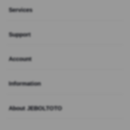
Buka
Services
Buka
Support
Buka
Account
Buka
Information
Buka
About JEBOLTOTO