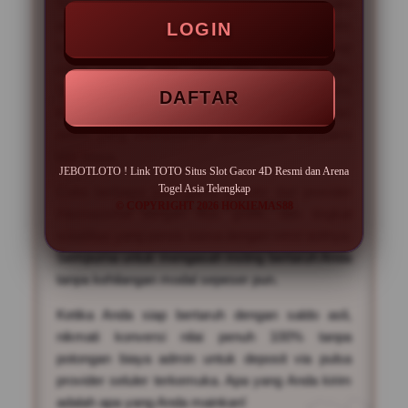
SLOT DEMO hadir sebagai solusi cerdas satu
atap untuk Anda! Kami menyediakan akses gratis
LOGIN
ke ribuan simulator mesin slot online terlengkap
untuk menguji pola, ritme, dan strategi Anda.
Tidak hanya sebagai tempat latihan, platform
DAFTAR
kami juga terintegrasi dengan gerbang taruhan
resmi yang menawarkan kemudahan transaksi
luar biasa.
JEBOTLOTO ! Link TOTO Situs Slot Gacor 4D Resmi dan Arena
Togel Asia Telengkap
Coba berbagai judul game populer dari provider
© COPYRIGHT 2026 HOKIEMAS88
internasional dengan fitur, grafik, dan tingkat
volatilitas yang persis sama dengan versi aslinya.
Sempurna untuk mengasah insting bertaruh Anda
tanpa kehilangan modal sepeser pun.
Ketika Anda siap bertaruh dengan saldo asli,
nikmati konversi nilai penuh 100% tanpa
potongan biaya admin untuk deposit via pulsa
provider seluler terkemuka. Apa yang Anda kirim
adalah apa yang Anda mainkan!