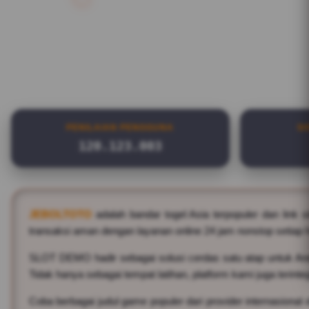
Layer Popup Close
JEBOLTOTO: Link Situ T
PENILAIAN PENGGUNA
S
120.123.003
JEBOLTOTO
adalah bandar togel Asia terpopuler dan link
transaksi aman dengan layanan online 24 jam nonstop setiap h
SLOT DEMO hadir sebagai solusi cerdas satu atap untuk Anda!
Tidak hanya sebagai tempat latihan, platform kami juga teri
Coba berbagai judul game populer dari provider internasional 