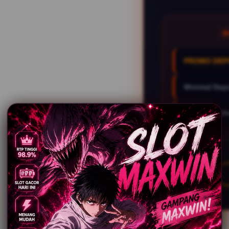
PROMO DEPO
Minimal Depo
Minimal Wit