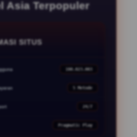
l Asia Terpopuler
MASI SITUS
ngguna
100.023.003
ayaran
5 Metode
ort
24/7
Pragmatic Play