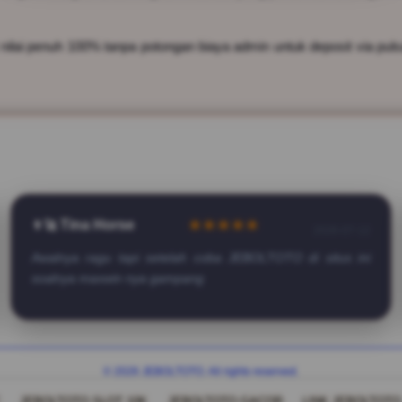
i nilai penuh 100% tanpa potongan biaya admin untuk deposit via pul
JEBOLTOTO
Tina Horse
★★★★★
2026-07-12
Awalnya ragu tapi setelah coba JEBOLTOTO di situs ini
soalnya maxwin nya gampang
© 2026 JEBOLTOTO. All rights reserved.
C
JEBOLTOTO SLOT 10K
JEBOLTOTO GACOR
LINK JEBOLTOTO