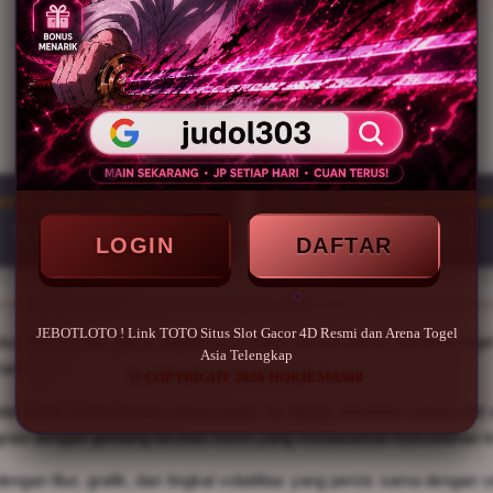
OTO Slot Gacor Terpercay
Terpopuler
ISTEM PEMBAYARAN
LAYANAN SUPPOR
5 Metode
24/7
LOGIN
DAFTAR
JEBOTLOTO ! Link TOTO Situs Slot Gacor 4D Resmi dan Arena Togel
 situs TOTO slot gacor terpercaya. Kami menyediakan pasaran toge
Asia Telengkap
ari!
© COPYRIGHT 2026 HOKIEMAS88
 Kami menyediakan akses gratis ke ribuan simulator mesin slot onl
ntegrasi dengan gerbang taruhan resmi yang menawarkan kemudahan tr
dengan fitur, grafik, dan tingkat volatilitas yang persis sama denga