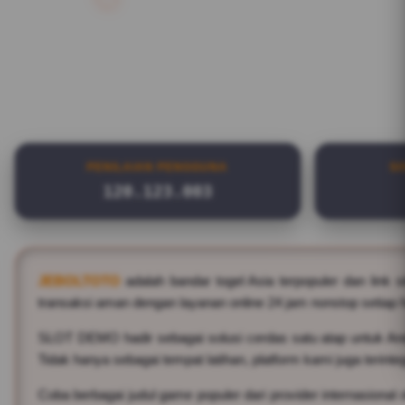
Layer Popup Close
JEBOLTOTO: Link Situ T
PENILAIAN PENGGUNA
S
120.123.003
JEBOLTOTO
adalah bandar togel Asia terpopuler dan link
transaksi aman dengan layanan online 24 jam nonstop setiap h
SLOT DEMO hadir sebagai solusi cerdas satu atap untuk Anda!
Tidak hanya sebagai tempat latihan, platform kami juga teri
Coba berbagai judul game populer dari provider internasional 