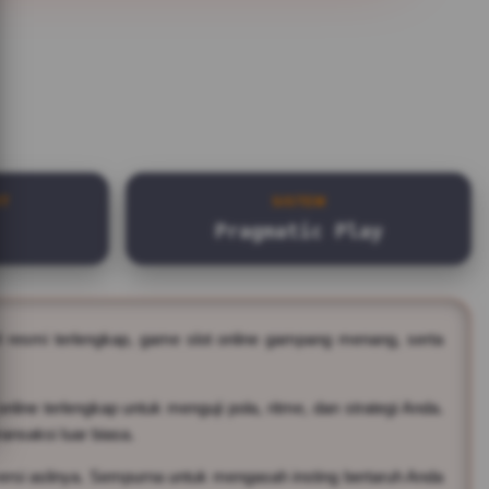
a dan Bandar Togel Asia
T
SISTEM
Pragmatic Play
l resmi terlengkap, game slot online gampang menang, serta
ine terlengkap untuk menguji pola, ritme, dan strategi Anda.
ansaksi luar biasa.
n versi aslinya. Sempurna untuk mengasah insting bertaruh Anda