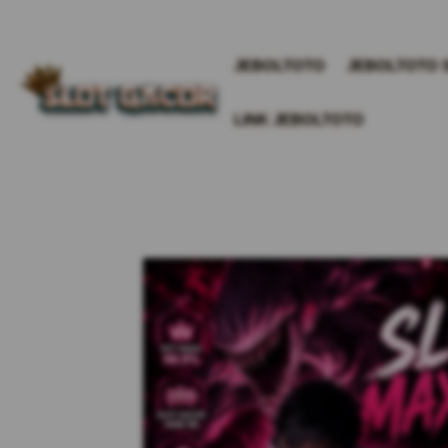
Skip
to
content
JEBOLTOTO
JEBOLTOTO 
LINK JEBOLTOTO
Buka Info Lebih Lanjut