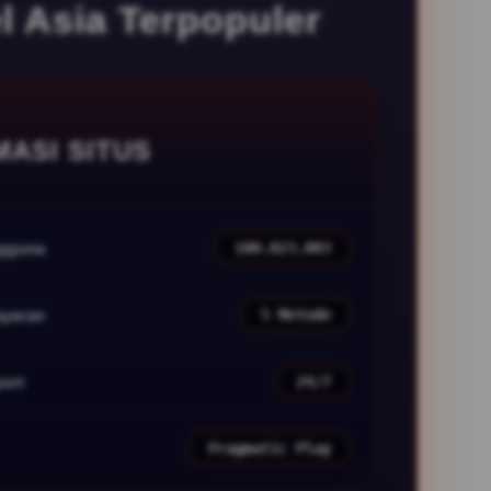
l Asia Terpopuler
MASI SITUS
ngguna
100.023.003
ayaran
5 Metode
ort
24/7
Pragmatic Play