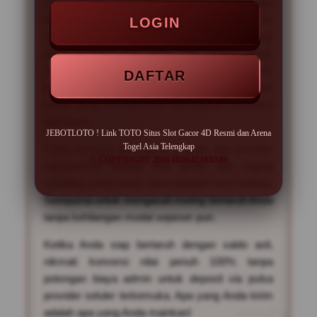
SLOT DEMO hadir sebagai solusi cerdas satu
atap untuk Anda! Kami menyediakan akses gratis
LOGIN
ke ribuan simulator mesin slot online terlengkap
untuk menguji pola, ritme, dan strategi Anda.
Tidak hanya sebagai tempat latihan, platform
DAFTAR
kami juga terintegrasi dengan gerbang taruhan
resmi yang menawarkan kemudahan transaksi
luar biasa.
JEBOTLOTO ! Link TOTO Situs Slot Gacor 4D Resmi dan Arena
Togel Asia Telengkap
Coba berbagai judul game populer dari provider
© COPYRIGHT 2026 HOKIEMAS88
internasional dengan fitur, grafik, dan tingkat
volatilitas yang persis sama dengan versi aslinya.
Sempurna untuk mengasah insting bertaruh Anda
tanpa kehilangan modal sepeser pun.
Ketika Anda siap bertaruh dengan saldo asli,
nikmati konversi nilai penuh 100% tanpa
potongan biaya admin untuk deposit via pulsa
provider seluler terkemuka. Apa yang Anda kirim
adalah apa yang Anda mainkan!