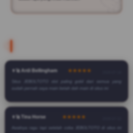
ULASAN TERBARU KOMUNITAS
JEBOLTOTO
Ardi Bellingham
★★★★★
2026-07-18
Situs JEBOLTOTO slot paling gokil dari semua yang
sudah pernah saya main betah dah main di situs ini
Tina Horse
★★★★★
2026-07-12
Awalnya ragu tapi setelah coba JEBOLTOTO di situs ini