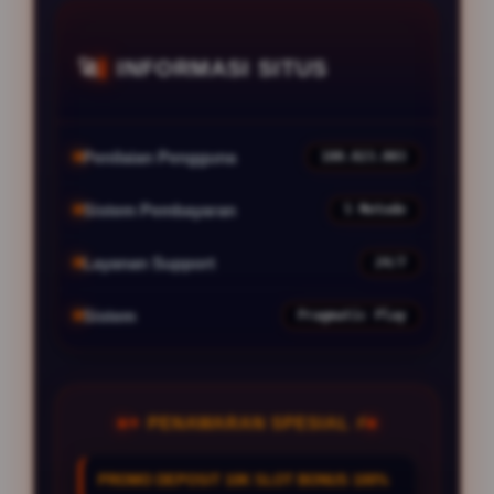
INFORMASI SITUS
Penilaian Pengguna
100.023.003
Sistem Pembayaran
5 Metode
Layanan Support
24/7
Sistem
Pragmatic Play
PENAWARAN SPESIAL
PROMO DEPOSIT 10K SLOT BONUS 100%