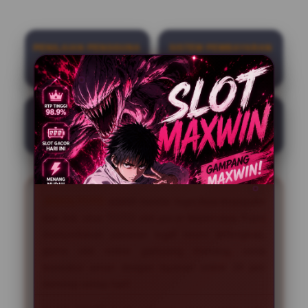
PENILAIAN PENGGUNA
SISTEM PEMBAYARAN
120.123.003
5 Metode
LAYANAN SUPPORT
SISTEM
24/7
Pragmatic Play
JEBOLTOTO
adalah bandar togel Asia terpopuler
dan link situs TOTO slot gacor terpercaya. Kami
menyediakan pasaran togel resmi terlengkap,
game slot online gampang menang, serta
transaksi aman dengan layanan online 24 jam
nonstop setiap hari!