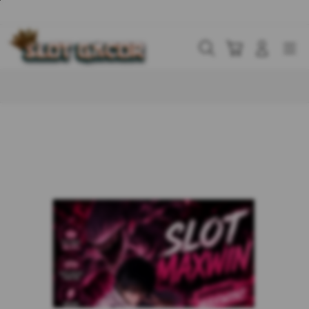
Skip
to
content
Cari
Troli
Login
Navigation
Buka Info Lebih Lanjut