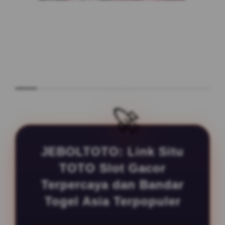
JEBOLTOTO: Link Situ
TOTO Slot Gacor
Terpercaya dan Bandar
Togel Asia Terpopuler