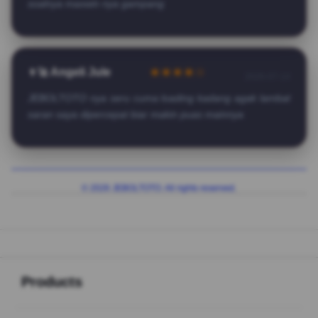
soalnya maxwin nya gampang
Angeli Jule
★★★★☆
2026-07-14
JEBOLTOTO nya seru cuma loading kadang agak lambat
saran saya dipercepat biar makin puas mainnya
© 2026 JEBOLTOTO. All rights reserved.
Buka
Footer Navigation
Products