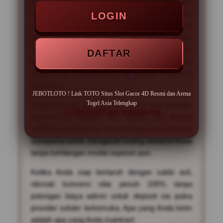
SLOT DEMO hadir sebagai solusi cerdas satu
atap untuk Anda! Kami menyediakan akses gratis
LOGIN
ke ribuan simulator mesin slot online terlengkap
untuk menguji pola, ritme, dan strategi Anda.
Tidak hanya sebagai tempat latihan, platform
DAFTAR
kami juga terintegrasi dengan gerbang taruhan
resmi yang menawarkan kemudahan transaksi
luar biasa.
JEBOTLOTO ! Link TOTO Situs Slot Gacor 4D Resmi dan Arena
Togel Asia Telengkap
Coba berbagai judul game populer dari provider
© COPYRIGHT 2026 HOKIEMAS88
internasional dengan fitur, grafik, dan tingkat
volatilitas yang persis sama dengan versi aslinya.
Sempurna untuk mengasah insting bertaruh Anda
tanpa kehilangan modal sepeser pun.
Ketika Anda siap bertaruh dengan saldo asli,
nikmati konversi nilai penuh 100% tanpa
potongan biaya admin untuk deposit via pulsa
provider seluler terkemuka. Apa yang Anda kirim
adalah apa yang Anda mainkan!