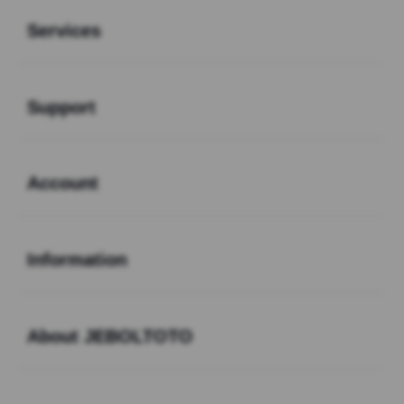
Buka
Services
Buka
Support
Buka
Account
Buka
Information
Buka
About JEBOLTOTO