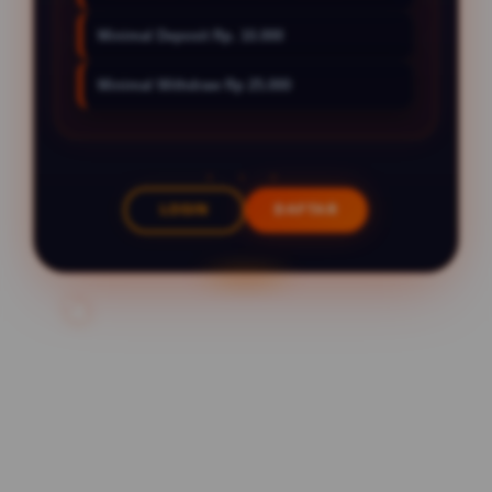
Minimal Deposit Rp. 10.000
Minimal Withdraw Rp 25.000
LOGIN
DAFTAR
Layer Popup Close
JEBOLTOTO: Link Situ
TOTO Slot Gacor Terpercaya
dan Bandar Togel Asia
Terpopuler