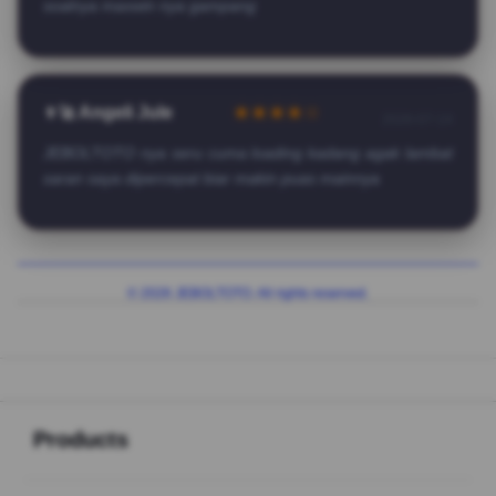
soalnya maxwin nya gampang
Angeli Jule
★★★★☆
2026-07-14
JEBOLTOTO nya seru cuma loading kadang agak lambat
saran saya dipercepat biar makin puas mainnya
© 2026 JEBOLTOTO. All rights reserved.
Buka
Footer Navigation
Products