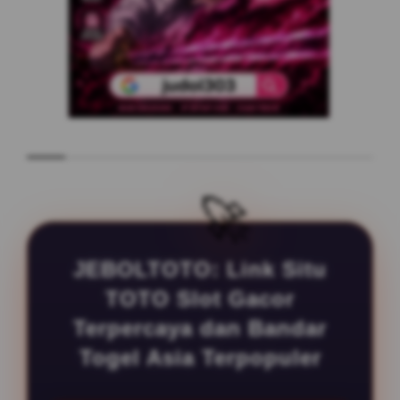
JEBOLTOTO: Link Situ
TOTO Slot Gacor
Terpercaya dan Bandar
Togel Asia Terpopuler