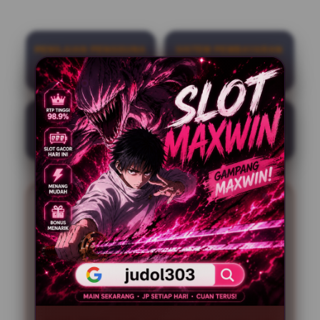
PENILAIAN PENGGUNA
SISTEM PEMBAYARAN
120.123.003
5 Metode
LAYANAN SUPPORT
SISTEM
24/7
Pragmatic Play
JEBOLTOTO
adalah bandar togel Asia terpopuler
dan link situs TOTO slot gacor terpercaya. Kami
menyediakan pasaran togel resmi terlengkap,
game slot online gampang menang, serta
transaksi aman dengan layanan online 24 jam
nonstop setiap hari!