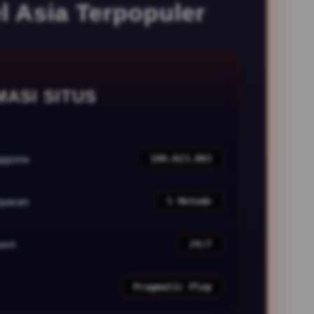
l Asia Terpopuler
MASI SITUS
ngguna
100.023.003
ayaran
5 Metode
ort
24/7
Pragmatic Play