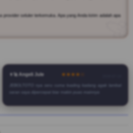
sa provider seluler terkemuka. Apa yang Anda kirim adalah apa
Angeli Jule
★★★★☆
2026-07-14
JEBOLTOTO nya seru cuma loading kadang agak lambat
saran saya dipercepat biar makin puas mainnya