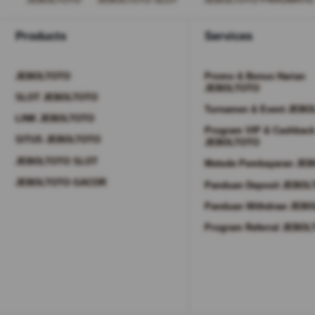
Footer Navigation
Products
Services
JEBOLTOTO
Promo & Bonus Harian
JEBOLTOTO
SLOT JEBOLTOTO
Turnamen & Event JEB
LINK JEBOLTOTO
Program VIP & Cashbac
SITUS JEBOLTOTO
JEBOLTOTO
JEBOLTOTO SLOT
Metode Pembayaran JE
JEBOLTOTO GACOR
Panduan Deposit JEBO
Panduan Withdraw JEB
Program Referral JEBO