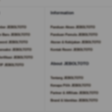
Information
mber JEBOLTOTO
Panduan Akses JEBOLTOTO
un Baru JEBOLTOTO
Panduan Pemula JEBOLTOTO
sword JEBOLTOTO
Aturan & Kebijakan JEBOLTOTO
ransaksi JEBOLTOTO
Kontak Resmi JEBOLTOTO
erifikasi JEBOLTOTO
About JEBOLTOTO
VIP JEBOLTOTO
Tentang JEBOLTOTO
Kenapa Pilih JEBOLTOTO
Partner & Affiliate JEBOLTOTO
Brand & Identitas JEBOLTOTO