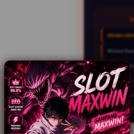
PROMO DEPO
Minimal Depo
Minimal Wit