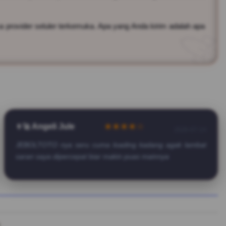
sa provider seluler terkemuka. Apa yang Anda kirim adalah apa
Angeli Jule
★★★★☆
2026-07-14
JEBOLTOTO nya seru cuma loading kadang agak lambat
saran saya dipercepat biar makin puas mainnya