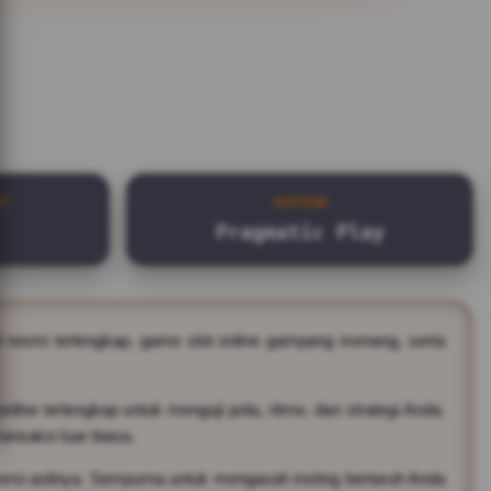
a dan Bandar Togel Asia
T
SISTEM
Pragmatic Play
l resmi terlengkap, game slot online gampang menang, serta
ine terlengkap untuk menguji pola, ritme, dan strategi Anda.
ansaksi luar biasa.
n versi aslinya. Sempurna untuk mengasah insting bertaruh Anda