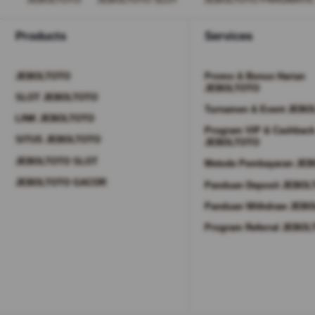
Footer Navigation
Products
Services
JEBOLTOTO
Promo & Bonus Harian
JEBOLTOTO
SLOT JEBOLTOTO
Turnamen & Event JEB
LINK JEBOLTOTO
Program VIP & Cashbac
SITUS JEBOLTOTO
JEBOLTOTO
JEBOLTOTO SLOT
Metode Pembayaran JE
JEBOLTOTO GACOR
Panduan Deposit JEBO
Panduan Withdraw JEB
Program Referral JEBO