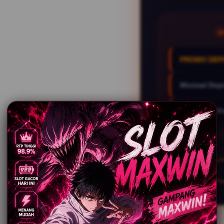
PROMO DEPO
Minimal Depo
Minimal Wit