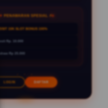
PENAWARAN SPESIAL
SIT 10K SLOT BONUS 100%
sit Rp. 10.000
hdraw Rp 25.000
LOGIN
DAFTAR