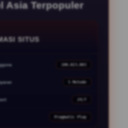
l Asia Terpopuler
MASI SITUS
ngguna
100.023.003
ayaran
5 Metode
ort
24/7
Pragmatic Play