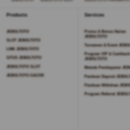
Footer Navigation
Products
Services
JEBOLTOTO
Promo & Bonus Harian
JEBOLTOTO
SLOT JEBOLTOTO
Turnamen & Event JEB
LINK JEBOLTOTO
Program VIP & Cashbac
SITUS JEBOLTOTO
JEBOLTOTO
JEBOLTOTO SLOT
Metode Pembayaran JE
JEBOLTOTO GACOR
Panduan Deposit JEBO
Panduan Withdraw JEB
Program Referral JEBO