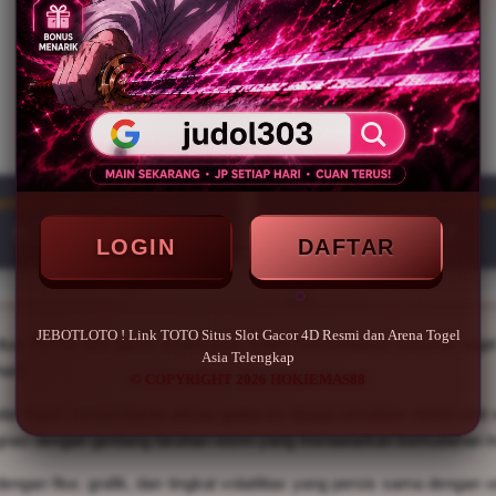
OTO Slot Gacor Terpercay
Terpopuler
ISTEM PEMBAYARAN
LAYANAN SUPPOR
5 Metode
24/7
LOGIN
DAFTAR
JEBOTLOTO ! Link TOTO Situs Slot Gacor 4D Resmi dan Arena Togel
 situs TOTO slot gacor terpercaya. Kami menyediakan pasaran toge
Asia Telengkap
ari!
© COPYRIGHT 2026 HOKIEMAS88
 Kami menyediakan akses gratis ke ribuan simulator mesin slot onl
ntegrasi dengan gerbang taruhan resmi yang menawarkan kemudahan tr
dengan fitur, grafik, dan tingkat volatilitas yang persis sama denga