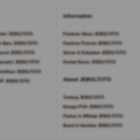
Information
mber JEBOLTOTO
Panduan Akses JEBOLTOTO
un Baru JEBOLTOTO
Panduan Pemula JEBOLTOTO
sword JEBOLTOTO
Aturan & Kebijakan JEBOLTOTO
ransaksi JEBOLTOTO
Kontak Resmi JEBOLTOTO
erifikasi JEBOLTOTO
About JEBOLTOTO
VIP JEBOLTOTO
Tentang JEBOLTOTO
Kenapa Pilih JEBOLTOTO
Partner & Affiliate JEBOLTOTO
Brand & Identitas JEBOLTOTO