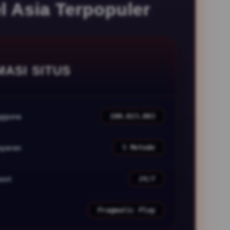
l Asia Terpopuler
MASI SITUS
ngguna
100.023.003
ayaran
5 Metode
ort
24/7
Pragmatic Play