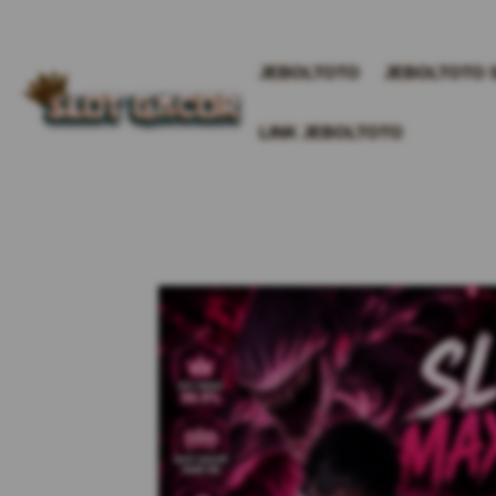
Skip
to
content
JEBOLTOTO
JEBOLTOTO 
LINK JEBOLTOTO
Buka Info Lebih Lanjut