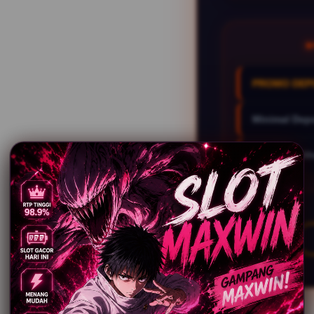
PROMO DEPO
Minimal Depo
Minimal Wit