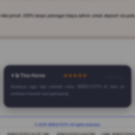
i nilai penuh 100% tanpa potongan biaya admin untuk deposit via pul
JEBOLTOTO
Tina Horse
★★★★★
2026-07-12
Awalnya ragu tapi setelah coba JEBOLTOTO di situs ini
soalnya maxwin nya gampang
© 2026 JEBOLTOTO. All rights reserved.
C
JEBOLTOTO SLOT 10K
JEBOLTOTO GACOR
LINK JEBOLTOTO