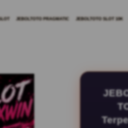
SLOT
JEBOLTOTO PRAGMATIC
JEBOLTOTO SLOT 10K
JEBO
T
Terp