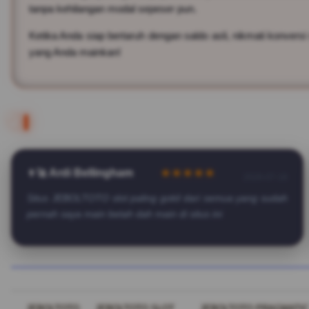
tanpa kehilangan modal sepeser pun.
Ketika Anda siap bertaruh dengan saldo asli, nikmati konvers
yang Anda mainkan!
ULASAN TERBARU KOMUNITAS 
Ardi Bellingham
★★★★★
2026-07-18
Situs JEBOLTOTO slot paling gokil dari semua yang sudah
pernah saya main betah dah main di situs ini
JEBOLTOTO
JEBOLTOTO SLOT
JEBOLTOTO PRAGMATI