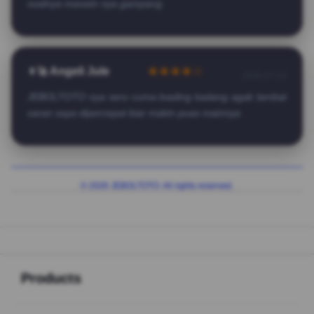
soalnya maxwin nya gampang
Angeli Jule
★★★★☆
2026-07-14
JEBOLTOTO nya seru cuma loading kadang agak lambat
saran saya dipercepat biar makin puas mainnya
© 2026 JEBOLTOTO. All rights reserved.
Buka
Footer Navigation
Products