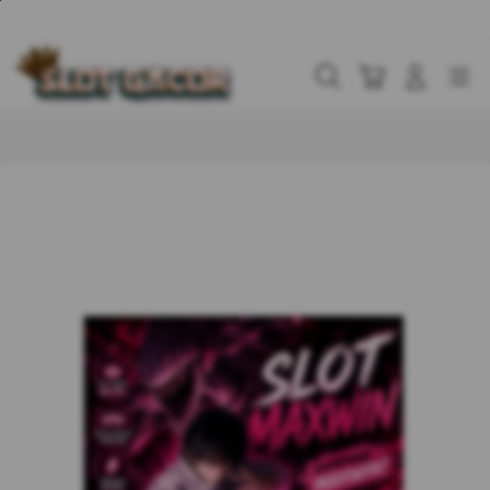
Skip
to
content
Cari
Troli
Login
Navigation
Buka Info Lebih Lanjut