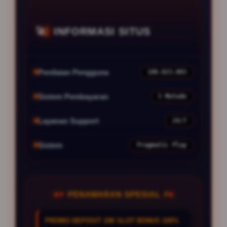
INFORMASI SITUS
Penilaian Pengguna
100.023.003
Sistem Pembayaran
5 Metode
Layanan Support
24/7
Sistem
Pragmatic Play
PENAWARAN SPESIAL
PROMO DEPOSIT 10K SLOT BONUS 100%