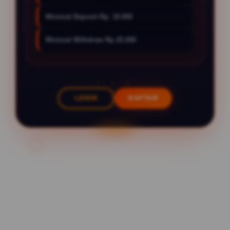
Minimal Deposit Rp. 10.000
Minimal Withdraw Rp 25.000
LOGIN
DAFTAR
Layer Popup Close
JEBOLTOTO: Link Situ
TOTO Slot Gacor Terpercaya
dan Bandar Togel Asia
Terpopuler