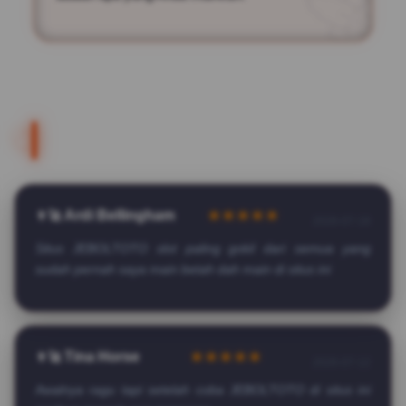
ULASAN TERBARU KOMUNITAS
JEBOLTOTO
Ardi Bellingham
★★★★★
2026-07-18
Situs JEBOLTOTO slot paling gokil dari semua yang
sudah pernah saya main betah dah main di situs ini
Tina Horse
★★★★★
2026-07-12
Awalnya ragu tapi setelah coba JEBOLTOTO di situs ini