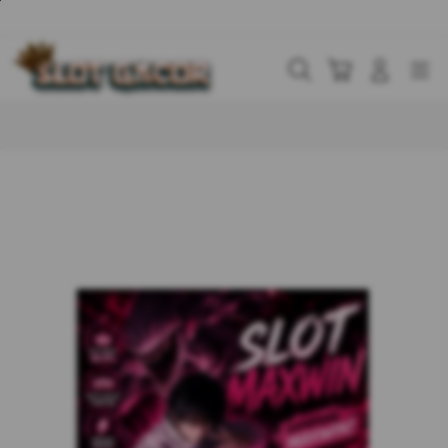
Skip
to
content
Cari
Troli
Login
Navigation
Buka Info Lebih Lanjut