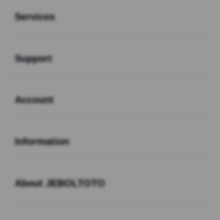
Buka
Services
Buka
Support
Buka
Account
Buka
Information
Buka
About JEBOLTOTO