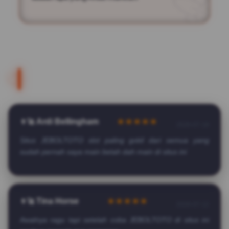
ULASAN TERBARU KOMUNITAS
JEBOLTOTO
Ardi Bellingham
★★★★★
2026-07-18
Situs JEBOLTOTO slot paling gokil dari semua yang
sudah pernah saya main betah dah main di situs ini
Tina Horse
★★★★★
2026-07-12
Awalnya ragu tapi setelah coba JEBOLTOTO di situs ini