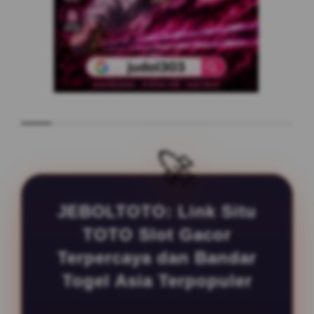
JEBOLTOTO: Link Situ
TOTO Slot Gacor
Terpercaya dan Bandar
Togel Asia Terpopuler