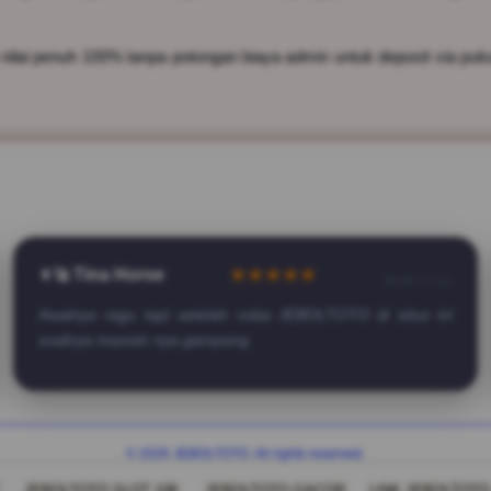
i nilai penuh 100% tanpa potongan biaya admin untuk deposit via pul
JEBOLTOTO
Tina Horse
★★★★★
2026-07-12
Awalnya ragu tapi setelah coba JEBOLTOTO di situs ini
soalnya maxwin nya gampang
© 2026 JEBOLTOTO. All rights reserved.
C
JEBOLTOTO SLOT 10K
JEBOLTOTO GACOR
LINK JEBOLTOTO