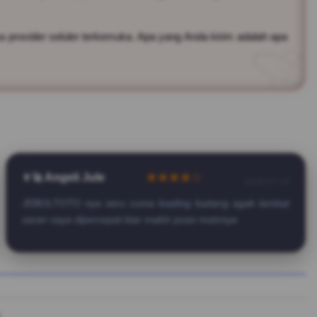
sa provider seluler terkemuka. Apa yang Anda kirim adalah apa
Angeli Jule
★★★★☆
2026-07-14
JEBOLTOTO nya seru cuma loading kadang agak lambat
saran saya dipercepat biar makin puas mainnya