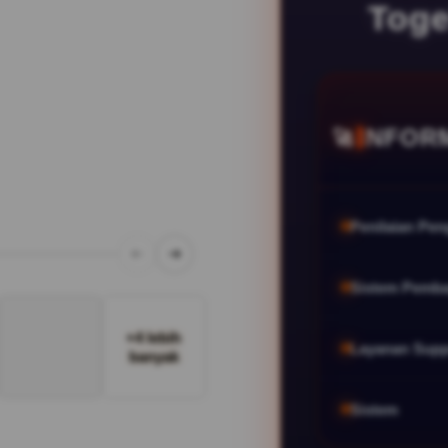
Toge
INFOR
Penilaian Pe
Sebelumnya
Berikutnya
Sistem Pemb
+4 lebih
Layanan Supp
banyak
Sistem