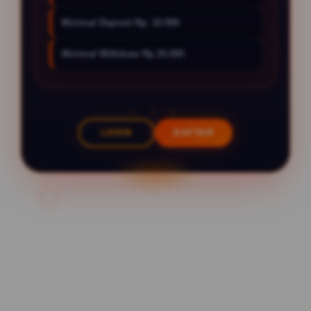
Minimal Deposit Rp. 10.000
Minimal Withdraw Rp 25.000
LOGIN
DAFTAR
Layer Popup Close
JEBOLTOTO: Link Situ
TOTO Slot Gacor Terpercaya
dan Bandar Togel Asia
Terpopuler