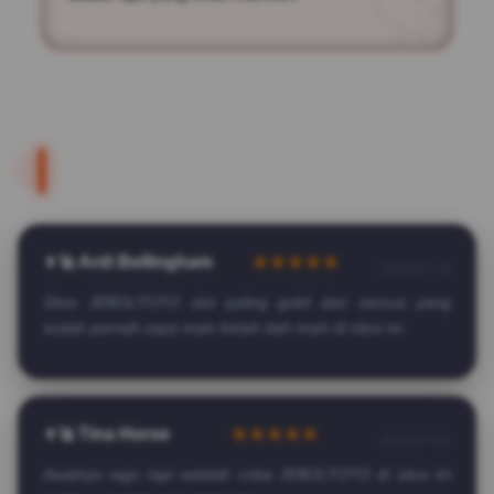
ULASAN TERBARU KOMUNITAS
JEBOLTOTO
Ardi Bellingham
★★★★★
2026-07-18
Situs JEBOLTOTO slot paling gokil dari semua yang
sudah pernah saya main betah dah main di situs ini
Tina Horse
★★★★★
2026-07-12
Awalnya ragu tapi setelah coba JEBOLTOTO di situs ini