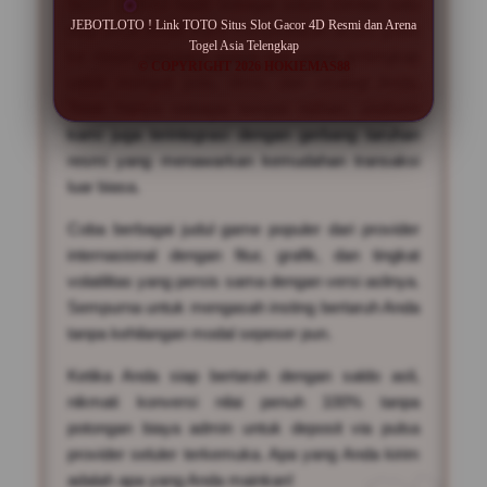
SLOT DEMO hadir sebagai solusi cerdas satu
JEBOTLOTO ! Link TOTO Situs Slot Gacor 4D Resmi dan Arena
atap untuk Anda! Kami menyediakan akses gratis
Togel Asia Telengkap
ke ribuan simulator mesin slot online terlengkap
© COPYRIGHT 2026 HOKIEMAS88
untuk menguji pola, ritme, dan strategi Anda.
Tidak hanya sebagai tempat latihan, platform
kami juga terintegrasi dengan gerbang taruhan
resmi yang menawarkan kemudahan transaksi
luar biasa.
Coba berbagai judul game populer dari provider
internasional dengan fitur, grafik, dan tingkat
volatilitas yang persis sama dengan versi aslinya.
Sempurna untuk mengasah insting bertaruh Anda
tanpa kehilangan modal sepeser pun.
Ketika Anda siap bertaruh dengan saldo asli,
nikmati konversi nilai penuh 100% tanpa
potongan biaya admin untuk deposit via pulsa
provider seluler terkemuka. Apa yang Anda kirim
adalah apa yang Anda mainkan!