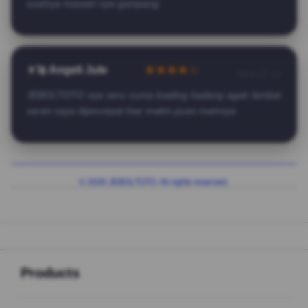
soalnya maxwin nya gampang
Angeli Jule
★★★★☆
2026-07-14
JEBOLTOTO nya seru cuma loading kadang agak lambat
saran saya dipercepat biar makin puas mainnya
© 2026 JEBOLTOTO. All rights reserved.
Buka
Footer Navigation
Products