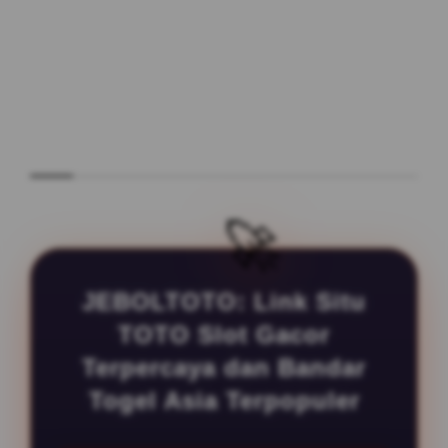
JEBOLTOTO: Link Situ
TOTO Slot Gacor
Terpercaya dan Bandar
Togel Asia Terpopuler