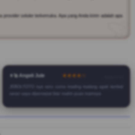
sa provider seluler terkemuka. Apa yang Anda kirim adalah apa
Angeli Jule
★★★★☆
2026-07-14
JEBOLTOTO nya seru cuma loading kadang agak lambat
saran saya dipercepat biar makin puas mainnya