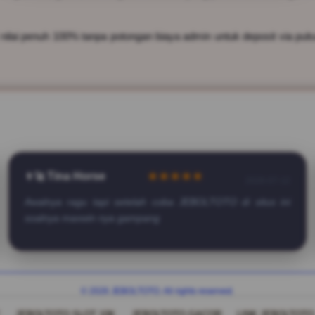
i nilai penuh 100% tanpa potongan biaya admin untuk deposit via pul
JEBOLTOTO
Tina Horse
★★★★★
2026-07-12
Awalnya ragu tapi setelah coba JEBOLTOTO di situs ini
soalnya maxwin nya gampang
© 2026 JEBOLTOTO. All rights reserved.
C
JEBOLTOTO SLOT 10K
JEBOLTOTO GACOR
LINK JEBOLTOTO