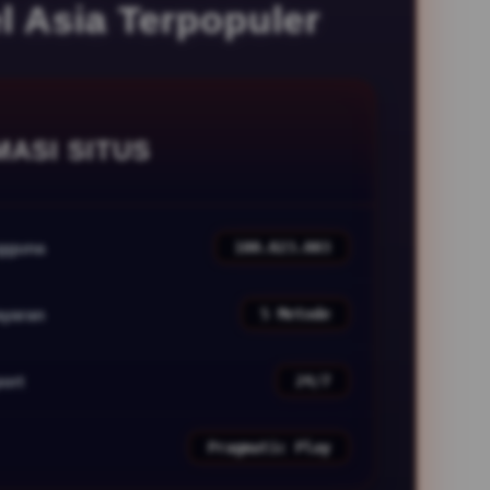
l Asia Terpopuler
MASI SITUS
ngguna
100.023.003
ayaran
5 Metode
ort
24/7
Pragmatic Play