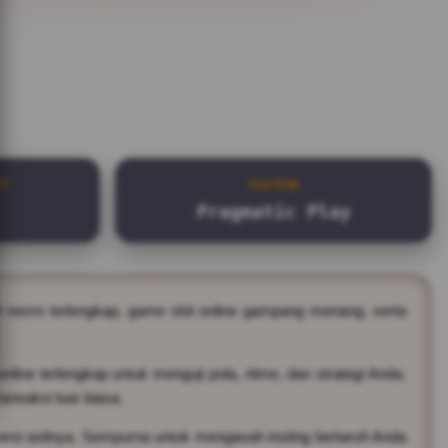
a dan Bandar Togel Asia
T
SISTEM
Pragmatic Play
l resmi terlengkap, game slot online gampang menang, serta
ine terlengkap untuk menguji pola, ritme, dan strategi Anda.
ansaksi luar biasa.
n versi aslinya. Sempurna untuk mengasah insting bertaruh Anda