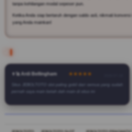
tanpa kehilangan modal sepeser pun.
Ketika Anda siap bertaruh dengan saldo asli, nikmati konvers
yang Anda mainkan!
ULASAN TERBARU KOMUNITAS 
Ardi Bellingham
★★★★★
2026-07-18
Situs JEBOLTOTO slot paling gokil dari semua yang sudah
pernah saya main betah dah main di situs ini
JEBOLTOTO
JEBOLTOTO SLOT
JEBOLTOTO PRAGMATI