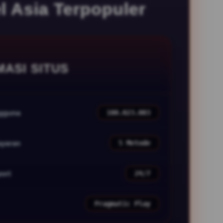
l Asia Terpopuler
MASI SITUS
ngguna
100.023.003
ayaran
5 Metode
ort
24/7
Pragmatic Play