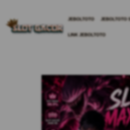
Skip
to
content
JEBOLTOTO
JEBOLTOTO 
LINK JEBOLTOTO
Buka Info Lebih Lanjut