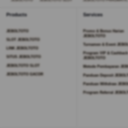
Footer Navigation
Products
Services
JEBOLTOTO
Promo & Bonus Harian
JEBOLTOTO
SLOT JEBOLTOTO
Turnamen & Event JEB
LINK JEBOLTOTO
Program VIP & Cashbac
SITUS JEBOLTOTO
JEBOLTOTO
JEBOLTOTO SLOT
Metode Pembayaran JE
JEBOLTOTO GACOR
Panduan Deposit JEBO
Panduan Withdraw JEB
Program Referral JEBO