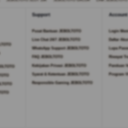
Support
Account
Pusat Bantuan JEBOLTOTO
Login Me
Live Chat 24/7 JEBOLTOTO
Daftar Ak
OLTOTO
WhatsApp Support JEBOLTOTO
Lupa Pas
k
FAQ JEBOLTOTO
Riwayat T
Kebijakan Privasi JEBOLTOTO
Panduan V
BOLTOTO
Syarat & Ketentuan JEBOLTOTO
Program 
LTOTO
Responsible Gaming JEBOLTOTO
OLTOTO
LTOTO