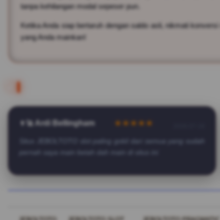
tanpa kehilangan modal sepeser pun.
Ketika Anda siap bertaruh dengan saldo asli, nikmati konvers
yang Anda mainkan!
ULASAN TERBARU KOMUNITAS 
Ardi Bellingham
★★★★★
2026-07-18
Situs JEBOLTOTO slot paling gokil dari semua yang sudah
pernah saya main betah dah main di situs ini
JEBOLTOTO
JEBOLTOTO SLOT
JEBOLTOTO PRAGMATI