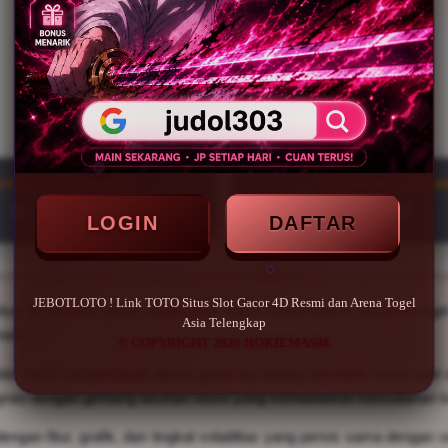
OTO Slot Gacor Terpercay
Terpopuler
ISTEM PEMBAYARAN
LAYANAN SUPPOR
5 Metode
24/7
LOGIN
DAFTAR
JEBOTLOTO ! Link TOTO Situs Slot Gacor 4D Resmi dan Arena Togel
 situs TOTO slot gacor terpercaya. Kami menyediakan pasaran toge
Asia Telengkap
ari!
© COPYRIGHT 2026 HOKIEMAS88
 Kami menyediakan akses gratis ke ribuan simulator mesin slot onl
ntegrasi dengan gerbang taruhan resmi yang menawarkan kemudahan tr
dengan fitur, grafik, dan tingkat volatilitas yang persis sama denga