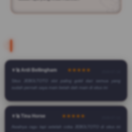
ULASAN TERBARU KOMUNITAS
JEBOLTOTO
Ardi Bellingham
★★★★★
2026-07-18
Situs JEBOLTOTO slot paling gokil dari semua yang
sudah pernah saya main betah dah main di situs ini
Tina Horse
★★★★★
2026-07-12
Awalnya ragu tapi setelah coba JEBOLTOTO di situs ini