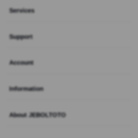
Buka
Services
Buka
Support
Buka
Account
Buka
Information
Buka
About JEBOLTOTO