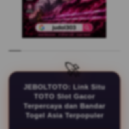
JEBOLTOTO: Link Situ
TOTO Slot Gacor
Terpercaya dan Bandar
Togel Asia Terpopuler