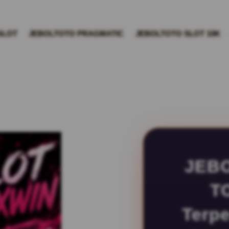
SLOT
JEBOLTOTO PRAGMATIC
JEBOLTOTO SLOT 10K
JEBO
T
Terp