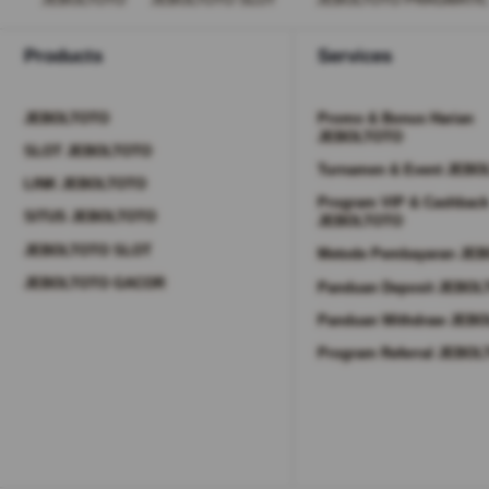
Footer Navigation
Products
Services
JEBOLTOTO
Promo & Bonus Harian
JEBOLTOTO
SLOT JEBOLTOTO
Turnamen & Event JEB
LINK JEBOLTOTO
Program VIP & Cashbac
SITUS JEBOLTOTO
JEBOLTOTO
JEBOLTOTO SLOT
Metode Pembayaran JE
JEBOLTOTO GACOR
Panduan Deposit JEBO
Panduan Withdraw JEB
Program Referral JEBO