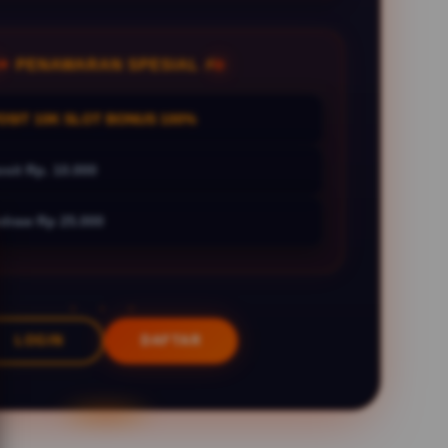
PENAWARAN SPESIAL
SIT 10K SLOT BONUS 100%
sit Rp. 10.000
hdraw Rp 25.000
LOGIN
DAFTAR