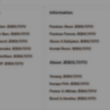
Information
mber JEBOLTOTO
Panduan Akses JEBOLTOTO
un Baru JEBOLTOTO
Panduan Pemula JEBOLTOTO
sword JEBOLTOTO
Aturan & Kebijakan JEBOLTOTO
ransaksi JEBOLTOTO
Kontak Resmi JEBOLTOTO
erifikasi JEBOLTOTO
About JEBOLTOTO
VIP JEBOLTOTO
Tentang JEBOLTOTO
Kenapa Pilih JEBOLTOTO
Partner & Affiliate JEBOLTOTO
Brand & Identitas JEBOLTOTO