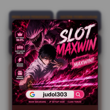
PENILAIAN PENGGUNA
SISTEM PEMBAYARAN
120.123.003
5 Metode
LAYANAN SUPPORT
SISTEM
24/7
Pragmatic Play
JEBOLTOTO
adalah bandar togel Asia terpopuler
dan link situs TOTO slot gacor terpercaya. Kami
menyediakan pasaran togel resmi terlengkap,
game slot online gampang menang, serta
transaksi aman dengan layanan online 24 jam
nonstop setiap hari!