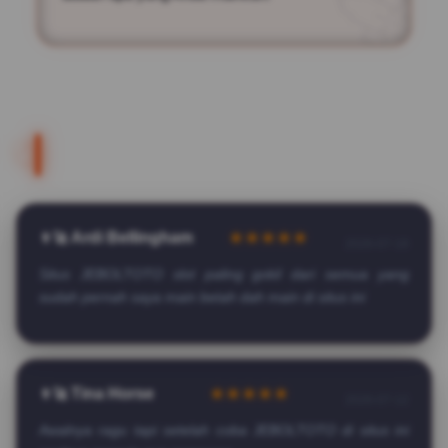
ULASAN TERBARU KOMUNITAS
JEBOLTOTO
Ardi Bellingham
★★★★★
2026-07-18
Situs JEBOLTOTO slot paling gokil dari semua yang
sudah pernah saya main betah dah main di situs ini
Tina Horse
★★★★★
2026-07-12
Awalnya ragu tapi setelah coba JEBOLTOTO di situs ini