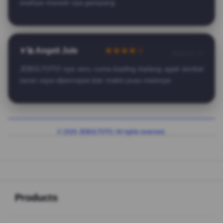
soalnya maxwin nya gampang
Angeli Jule
★★★★☆
2026-07-14
JEBOLTOTO nya seru cuma loading kadang agak lambat
saran saya dipercepat biar makin puas mainnya
© 2026 JEBOLTOTO. All rights reserved.
Buka
Footer Navigation
Products