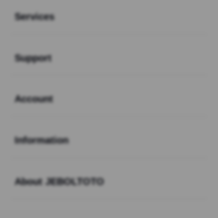
Buka
Services
Buka
Support
Buka
Account
Buka
Information
Buka
About JEBOLTOTO