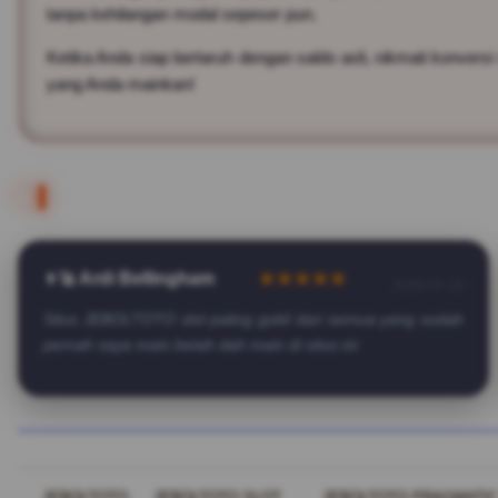
tanpa kehilangan modal sepeser pun.
Ketika Anda siap bertaruh dengan saldo asli, nikmati konvers
yang Anda mainkan!
ULASAN TERBARU KOMUNITAS 
Ardi Bellingham
★★★★★
2026-07-18
Situs JEBOLTOTO slot paling gokil dari semua yang sudah
pernah saya main betah dah main di situs ini
JEBOLTOTO
JEBOLTOTO SLOT
JEBOLTOTO PRAGMATI