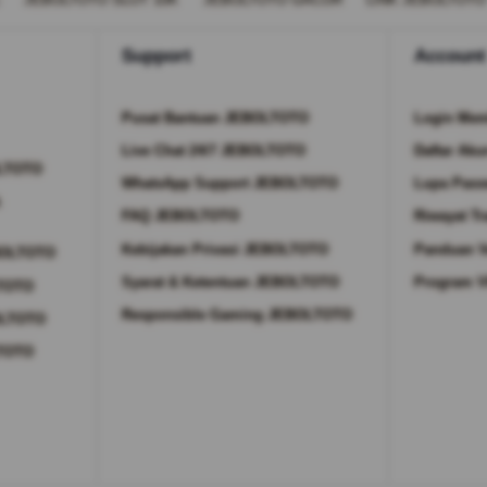
Support
Account
Pusat Bantuan JEBOLTOTO
Login Me
Live Chat 24/7 JEBOLTOTO
Daftar Ak
OLTOTO
WhatsApp Support JEBOLTOTO
Lupa Pas
k
FAQ JEBOLTOTO
Riwayat T
Kebijakan Privasi JEBOLTOTO
Panduan V
BOLTOTO
Syarat & Ketentuan JEBOLTOTO
Program 
LTOTO
Responsible Gaming JEBOLTOTO
OLTOTO
LTOTO