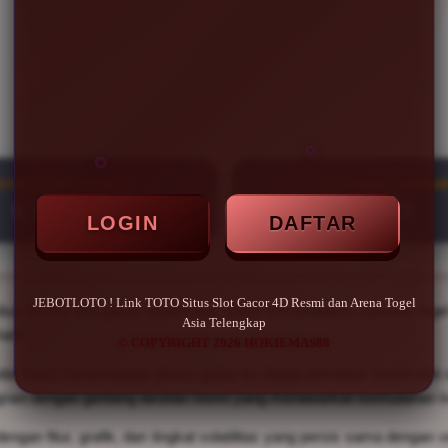
OTO Slot Gacor Terpercay
Terpopuler
ISTEM PEMBAYARAN
LAYANAN SUPPOR
5 Metode
24/7
LOGIN
DAFTAR
JEBOTLOTO ! Link TOTO Situs Slot Gacor 4D Resmi dan Arena Togel
 situs TOTO slot gacor terpercaya. Kami menyediakan pasaran toge
Asia Telengkap
ari!
© COPYRIGHT 2026 HOKIEMAS88
 Kami menyediakan akses gratis ke ribuan simulator mesin slot onl
ntegrasi dengan gerbang taruhan resmi yang menawarkan kemudahan tr
dengan fitur, grafik, dan tingkat volatilitas yang persis sama denga