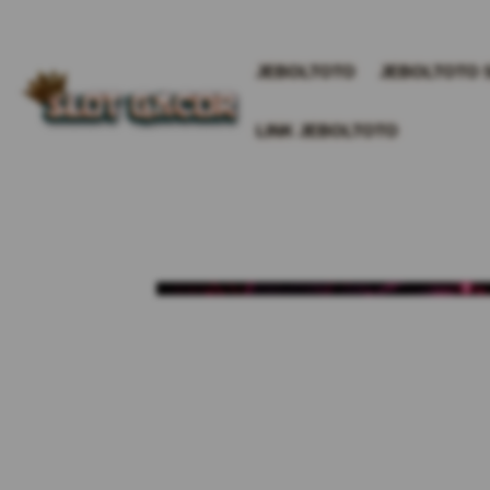
Skip
to
content
JEBOLTOTO
JEBOLTOTO 
LINK JEBOLTOTO
Buka Info Lebih Lanjut