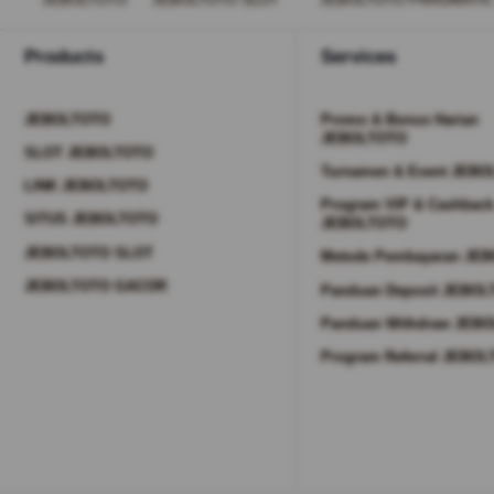
Footer Navigation
Products
Services
JEBOLTOTO
Promo & Bonus Harian
JEBOLTOTO
SLOT JEBOLTOTO
Turnamen & Event JEB
LINK JEBOLTOTO
Program VIP & Cashbac
SITUS JEBOLTOTO
JEBOLTOTO
JEBOLTOTO SLOT
Metode Pembayaran JE
JEBOLTOTO GACOR
Panduan Deposit JEBO
Panduan Withdraw JEB
Program Referral JEBO