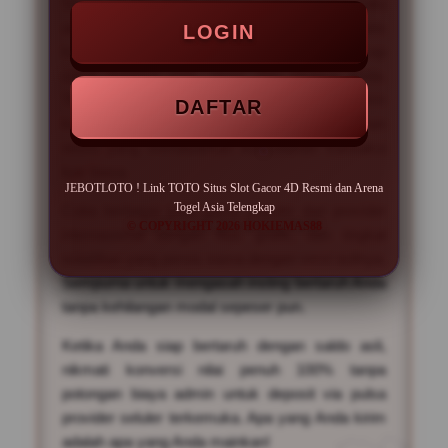
SLOT DEMO hadir sebagai solusi cerdas satu
atap untuk Anda! Kami menyediakan akses gratis
LOGIN
ke ribuan simulator mesin slot online terlengkap
untuk menguji pola, ritme, dan strategi Anda.
Tidak hanya sebagai tempat latihan, platform
DAFTAR
kami juga terintegrasi dengan gerbang taruhan
resmi yang menawarkan kemudahan transaksi
luar biasa.
JEBOTLOTO ! Link TOTO Situs Slot Gacor 4D Resmi dan Arena
Togel Asia Telengkap
Coba berbagai judul game populer dari provider
© COPYRIGHT 2026 HOKIEMAS88
internasional dengan fitur, grafik, dan tingkat
volatilitas yang persis sama dengan versi aslinya.
Sempurna untuk mengasah insting bertaruh Anda
tanpa kehilangan modal sepeser pun.
Ketika Anda siap bertaruh dengan saldo asli,
nikmati konversi nilai penuh 100% tanpa
potongan biaya admin untuk deposit via pulsa
provider seluler terkemuka. Apa yang Anda kirim
adalah apa yang Anda mainkan!