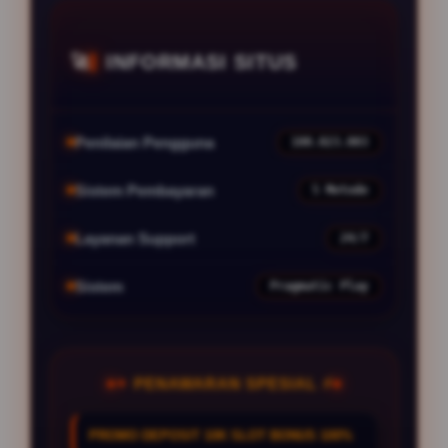
INFORMASI SITUS
Penilaian Pengguna
100.023.003
Sistem Pembayaran
5 Metode
Layanan Support
24/7
Sistem
Pragmatic Play
PENAWARAN SPESIAL
PROMO DEPOSIT 10K SLOT BONUS 100%