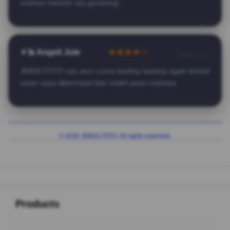
soalnya maxwin nya gampang
Angeli Jule
★★★★☆
2026-07-14
JEBOLTOTO nya seru cuma loading kadang agak lambat
saran saya dipercepat biar makin puas mainnya
© 2026 JEBOLTOTO. All rights reserved.
Buka
Footer Navigation
Products