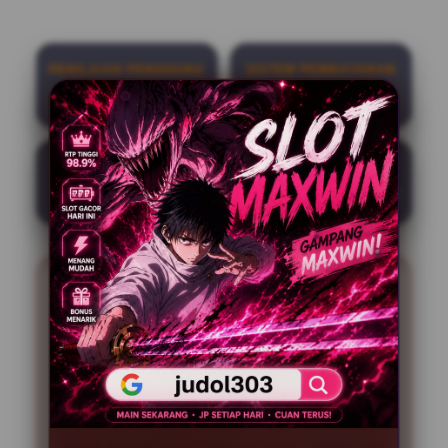
PENILAIAN PENGGUNA
SISTEM PEMBAYARAN
120.123.003
5 Metode
LAYANAN SUPPORT
SISTEM
24/7
Pragmatic Play
JEBOLTOTO
adalah bandar togel Asia terpopuler
dan link situs TOTO slot gacor terpercaya. Kami
menyediakan pasaran togel resmi terlengkap,
game slot online gampang menang, serta
transaksi aman dengan layanan online 24 jam
nonstop setiap hari!