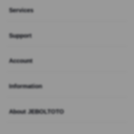
Buka
Services
Buka
Support
Buka
Account
Buka
Information
Buka
About JEBOLTOTO