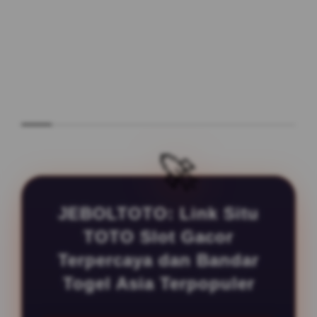
JEBOLTOTO: Link Situ
TOTO Slot Gacor
Terpercaya dan Bandar
Togel Asia Terpopuler