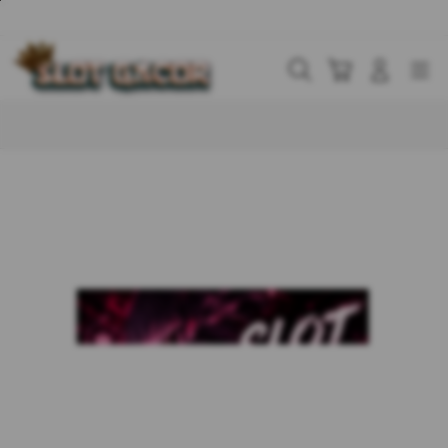
Skip
to
content
Cari
Troli
Login
Navigation
Buka Info Lebih Lanjut