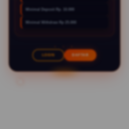
Minimal Deposit Rp. 10.000
Minimal Withdraw Rp 25.000
LOGIN
DAFTAR
Layer Popup Close
JEBOLTOTO: Link Situ
TOTO Slot Gacor Terpercaya
dan Bandar Togel Asia
Terpopuler