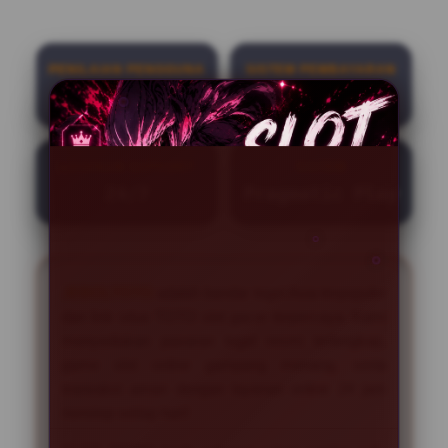
PENILAIAN PENGGUNA
SISTEM PEMBAYARAN
120.123.003
5 Metode
LAYANAN SUPPORT
SISTEM
24/7
Pragmatic Play
JEBOLTOTO
adalah bandar togel Asia terpopuler
dan link situs TOTO slot gacor terpercaya. Kami
menyediakan pasaran togel resmi terlengkap,
game slot online gampang menang, serta
transaksi aman dengan layanan online 24 jam
nonstop setiap hari!