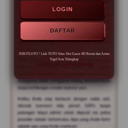
SLOT DEMO hadir sebagai solusi cerdas satu
atap untuk Anda! Kami menyediakan akses gratis
LOGIN
ke ribuan simulator mesin slot online terlengkap
untuk menguji pola, ritme, dan strategi Anda.
Tidak hanya sebagai tempat latihan, platform
DAFTAR
kami juga terintegrasi dengan gerbang taruhan
resmi yang menawarkan kemudahan transaksi
luar biasa.
JEBOTLOTO ! Link TOTO Situs Slot Gacor 4D Resmi dan Arena
Togel Asia Telengkap
Coba berbagai judul game populer dari provider
© COPYRIGHT 2026 HOKIEMAS88
internasional dengan fitur, grafik, dan tingkat
volatilitas yang persis sama dengan versi aslinya.
Sempurna untuk mengasah insting bertaruh Anda
tanpa kehilangan modal sepeser pun.
Ketika Anda siap bertaruh dengan saldo asli,
nikmati konversi nilai penuh 100% tanpa
potongan biaya admin untuk deposit via pulsa
provider seluler terkemuka. Apa yang Anda kirim
adalah apa yang Anda mainkan!