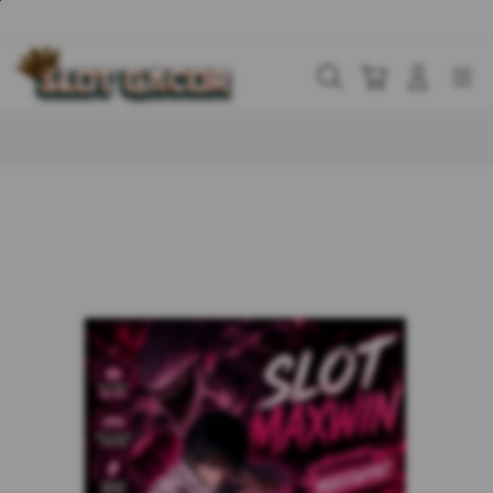
Skip
to
content
Cari
Troli
Login
Navigation
Buka Info Lebih Lanjut