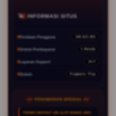
INFORMASI SITUS
Penilaian Pengguna
100.023.003
Sistem Pembayaran
5 Metode
Layanan Support
24/7
Sistem
Pragmatic Play
PENAWARAN SPESIAL
PROMO DEPOSIT 10K SLOT BONUS 100%