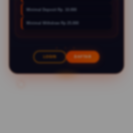
Minimal Deposit Rp. 10.000
Minimal Withdraw Rp 25.000
LOGIN
DAFTAR
Layer Popup Close
JEBOLTOTO: Link Situ
TOTO Slot Gacor Terpercaya
dan Bandar Togel Asia
Terpopuler