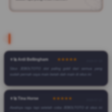
ULASAN TERBARU KOMUNITAS
JEBOLTOTO
Ardi Bellingham
★★★★★
2026-07-18
Situs JEBOLTOTO slot paling gokil dari semua yang
sudah pernah saya main betah dah main di situs ini
Tina Horse
★★★★★
2026-07-12
Awalnya ragu tapi setelah coba JEBOLTOTO di situs ini