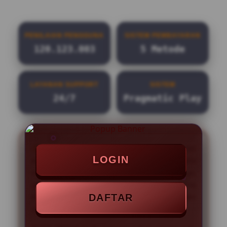
PENILAIAN PENGGUNA
SISTEM PEMBAYARAN
120.123.003
5 Metode
LAYANAN SUPPORT
SISTEM
24/7
Pragmatic Play
JEBOLTOTO
adalah bandar togel Asia terpopuler
LOGIN
dan link situs TOTO slot gacor terpercaya. Kami
menyediakan pasaran togel resmi terlengkap,
game slot online gampang menang, serta
DAFTAR
transaksi aman dengan layanan online 24 jam
nonstop setiap hari!