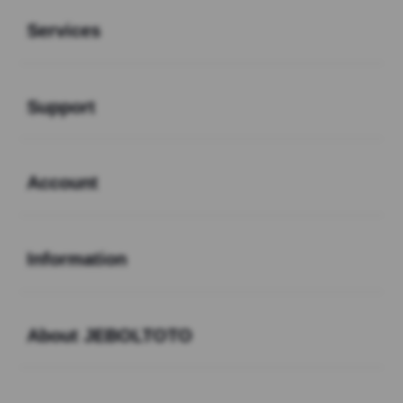
Buka
Services
Buka
Support
Buka
Account
Buka
Information
Buka
About JEBOLTOTO