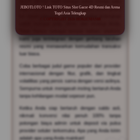
SLOT DEMO hadir sebagai solusi cerdas satu
JEBOTLOTO ! Link TOTO Situs Slot Gacor 4D Resmi dan Arena
atap untuk Anda! Kami menyediakan akses gratis
Togel Asia Telengkap
ke ribuan simulator mesin slot online terlengkap
© COPYRIGHT 2026 HOKIEMAS88
untuk menguji pola, ritme, dan strategi Anda.
Tidak hanya sebagai tempat latihan, platform
kami juga terintegrasi dengan gerbang taruhan
resmi yang menawarkan kemudahan transaksi
luar biasa.
Coba berbagai judul game populer dari provider
internasional dengan fitur, grafik, dan tingkat
volatilitas yang persis sama dengan versi aslinya.
Sempurna untuk mengasah insting bertaruh Anda
tanpa kehilangan modal sepeser pun.
Ketika Anda siap bertaruh dengan saldo asli,
nikmati konversi nilai penuh 100% tanpa
potongan biaya admin untuk deposit via pulsa
provider seluler terkemuka. Apa yang Anda kirim
adalah apa yang Anda mainkan!