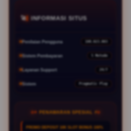
INFORMASI SITUS
Penilaian Pengguna
100.023.003
Sistem Pembayaran
5 Metode
Layanan Support
24/7
Sistem
Pragmatic Play
PENAWARAN SPESIAL
PROMO DEPOSIT 10K SLOT BONUS 100%