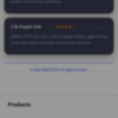
soalnya maxwin nya gampang
Angeli Jule
★★★★☆
2026-07-14
JEBOLTOTO nya seru cuma loading kadang agak lambat
saran saya dipercepat biar makin puas mainnya
© 2026 JEBOLTOTO. All rights reserved.
Buka
Footer Navigation
Products