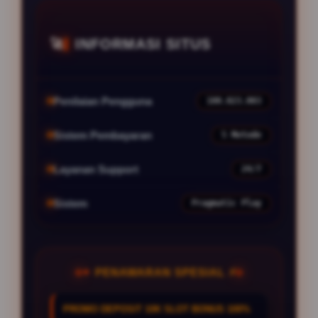
INFORMASI SITUS
Penilaian Pengguna
100.023.003
Sistem Pembayaran
5 Metode
Layanan Support
24/7
Sistem
Pragmatic Play
PENAWARAN SPESIAL
PROMO DEPOSIT 10K SLOT BONUS 100%