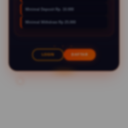
Minimal Deposit Rp. 10.000
Minimal Withdraw Rp 25.000
LOGIN
DAFTAR
Layer Popup Close
JEBOLTOTO: Link Situ
TOTO Slot Gacor Terpercaya
dan Bandar Togel Asia
Terpopuler