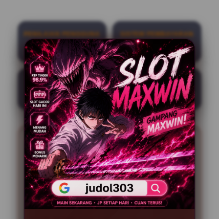
PENILAIAN PENGGUNA
SISTEM PEMBAYARAN
120.123.003
5 Metode
LAYANAN SUPPORT
SISTEM
24/7
Pragmatic Play
JEBOLTOTO
adalah bandar togel Asia terpopuler
dan link situs TOTO slot gacor terpercaya. Kami
menyediakan pasaran togel resmi terlengkap,
game slot online gampang menang, serta
transaksi aman dengan layanan online 24 jam
nonstop setiap hari!