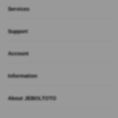
Buka
Services
Buka
Support
Buka
Account
Buka
Information
Buka
About JEBOLTOTO