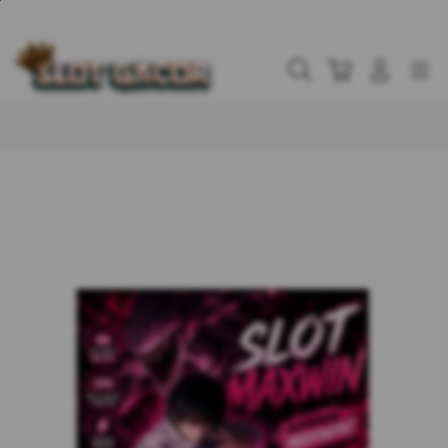
Skip
to
content
Cari
Troli
Login
Navigation
Buka Info Lebih Lanjut