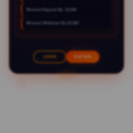
Minimal Deposit Rp. 10.000
Minimal Withdraw Rp 25.000
LOGIN
DAFTAR
Layer Popup Close
JEBOLTOTO: Link Situ
TOTO Slot Gacor Terpercaya
dan Bandar Togel Asia
Terpopuler