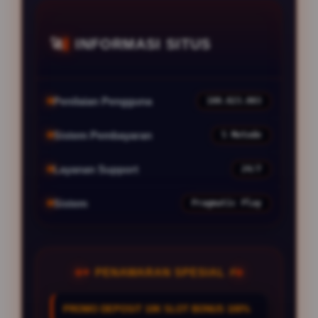
INFORMASI SITUS
Penilaian Pengguna
100.023.003
Sistem Pembayaran
5 Metode
Layanan Support
24/7
Sistem
Pragmatic Play
PENAWARAN SPESIAL
PROMO DEPOSIT 10K SLOT BONUS 100%