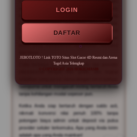
SLOT DEMO hadir sebagai solusi cerdas satu
atap untuk Anda! Kami menyediakan akses gratis
LOGIN
ke ribuan simulator mesin slot online terlengkap
untuk menguji pola, ritme, dan strategi Anda.
Tidak hanya sebagai tempat latihan, platform
DAFTAR
kami juga terintegrasi dengan gerbang taruhan
resmi yang menawarkan kemudahan transaksi
luar biasa.
JEBOTLOTO ! Link TOTO Situs Slot Gacor 4D Resmi dan Arena
Togel Asia Telengkap
Coba berbagai judul game populer dari provider
© COPYRIGHT 2026 HOKIEMAS88
internasional dengan fitur, grafik, dan tingkat
volatilitas yang persis sama dengan versi aslinya.
Sempurna untuk mengasah insting bertaruh Anda
tanpa kehilangan modal sepeser pun.
Ketika Anda siap bertaruh dengan saldo asli,
nikmati konversi nilai penuh 100% tanpa
potongan biaya admin untuk deposit via pulsa
provider seluler terkemuka. Apa yang Anda kirim
adalah apa yang Anda mainkan!