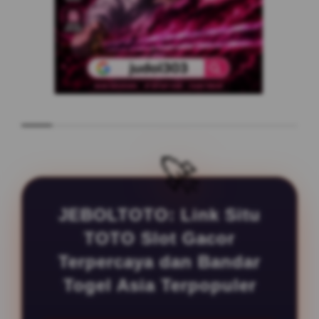
JEBOLTOTO: Link Situ
TOTO Slot Gacor
Terpercaya dan Bandar
Togel Asia Terpopuler