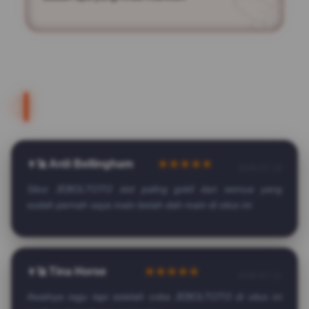
ULASAN TERBARU KOMUNITAS
JEBOLTOTO
Ardi Bellingham
★★★★★
2026-07-18
Situs JEBOLTOTO slot paling gokil dari semua yang
sudah pernah saya main betah dah main di situs ini
Tina Horse
★★★★★
2026-07-12
Awalnya ragu tapi setelah coba JEBOLTOTO di situs ini