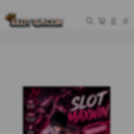
Skip
to
content
Cari
Troli
Login
Navigation
Buka Info Lebih Lanjut