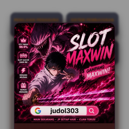
PENILAIAN PENGGUNA
SISTEM PEMBAYARAN
120.123.003
5 Metode
LAYANAN SUPPORT
SISTEM
24/7
Pragmatic Play
JEBOLTOTO
adalah bandar togel Asia terpopuler
dan link situs TOTO slot gacor terpercaya. Kami
menyediakan pasaran togel resmi terlengkap,
game slot online gampang menang, serta
transaksi aman dengan layanan online 24 jam
nonstop setiap hari!