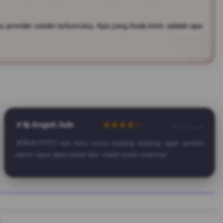
sa provider seluler terkemuka. Apa yang Anda kirim adalah apa
Angeli Jule
★★★★☆
2026-07-14
JEBOLTOTO nya seru cuma loading kadang agak lambat
saran saya dipercepat biar makin puas mainnya