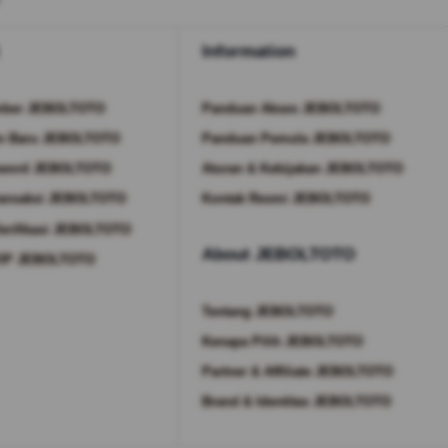
Information
mber JEBOLTOTO
Panduan Akses JEBOLTOTO
un Baru JEBOLTOTO
Panduan Pemula JEBOLTOTO
sword JEBOLTOTO
Aturan & Kebijakan JEBOLTOTO
ransaksi JEBOLTOTO
Kontak Resmi JEBOLTOTO
erifikasi JEBOLTOTO
About JEBOLTOTO
VIP JEBOLTOTO
Tentang JEBOLTOTO
Kenapa Pilih JEBOLTOTO
Partner & Affiliate JEBOLTOTO
Brand & Identitas JEBOLTOTO