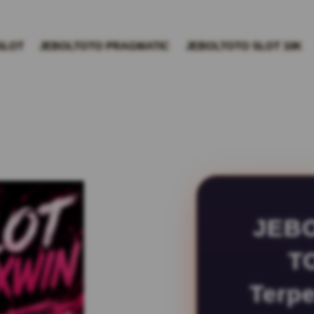
SLOT
JEBOLTOTO PRAGMATIC
JEBOLTOTO SLOT 10K
JEBO
T
Terp