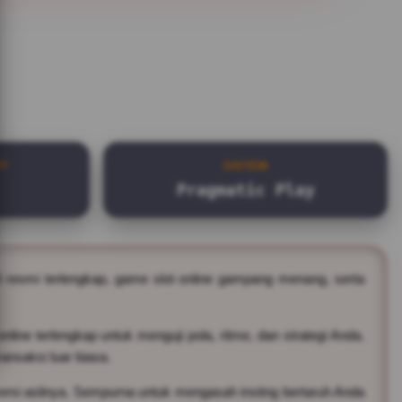
a dan Bandar Togel Asia
T
SISTEM
Pragmatic Play
l resmi terlengkap, game slot online gampang menang, serta
ine terlengkap untuk menguji pola, ritme, dan strategi Anda.
ansaksi luar biasa.
n versi aslinya. Sempurna untuk mengasah insting bertaruh Anda