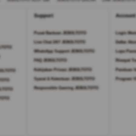
Support
Account
Pusat Bantuan JEBOLTOTO
Login Me
Live Chat 24/7 JEBOLTOTO
Daftar Ak
OLTOTO
WhatsApp Support JEBOLTOTO
Lupa Pas
k
FAQ JEBOLTOTO
Riwayat T
Kebijakan Privasi JEBOLTOTO
Panduan V
BOLTOTO
Syarat & Ketentuan JEBOLTOTO
Program 
LTOTO
Responsible Gaming JEBOLTOTO
OLTOTO
LTOTO