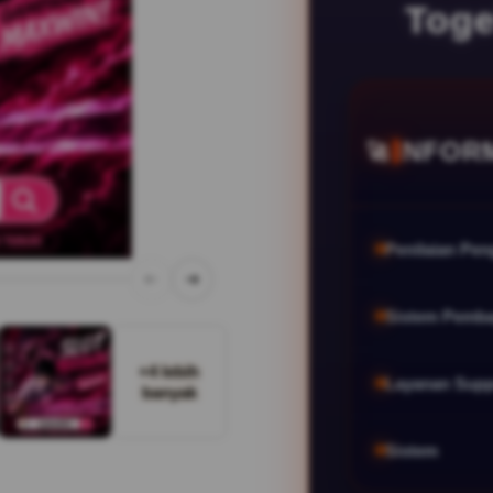
Toge
INFOR
Penilaian Pe
Sebelumnya
Berikutnya
Sistem Pemb
+4 lebih
Layanan Supp
banyak
Sistem