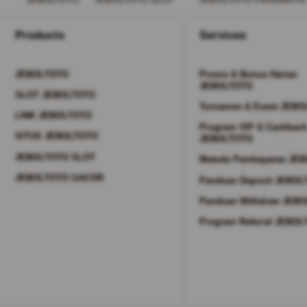
Footer Navigation
Products
Services
JEBOLTOTO
Promo & Bonus Harian
JEBOLTOTO
SLOT JEBOLTOTO
Turnamen & Event JEB
LINK JEBOLTOTO
Program VIP & Cashbac
SITUS JEBOLTOTO
JEBOLTOTO
JEBOLTOTO SLOT
Metode Pembayaran JE
JEBOLTOTO GACOR
Panduan Deposit JEBO
Panduan Withdraw JEB
Program Referral JEBO