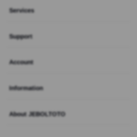
Buka
Services
Buka
Support
Buka
Account
Buka
Information
Buka
About JEBOLTOTO