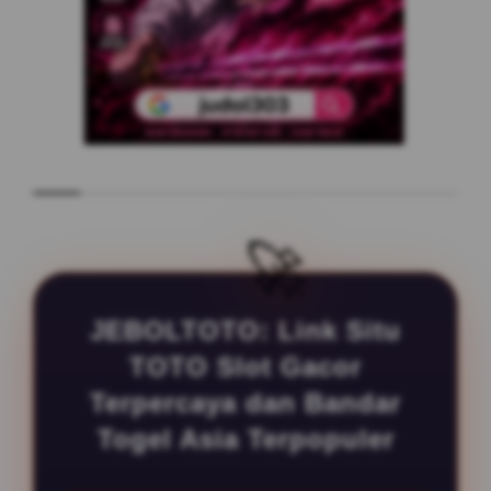
JEBOLTOTO: Link Situ
TOTO Slot Gacor
Terpercaya dan Bandar
Togel Asia Terpopuler