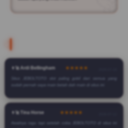
ULASAN TERBARU KOMUNITAS
JEBOLTOTO
Ardi Bellingham
★★★★★
2026-07-18
Situs JEBOLTOTO slot paling gokil dari semua yang
sudah pernah saya main betah dah main di situs ini
Tina Horse
★★★★★
2026-07-12
Awalnya ragu tapi setelah coba JEBOLTOTO di situs ini