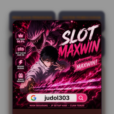
PENILAIAN PENGGUNA
SISTEM PEMBAYARAN
120.123.003
5 Metode
LAYANAN SUPPORT
SISTEM
24/7
Pragmatic Play
JEBOLTOTO
adalah bandar togel Asia terpopuler
dan link situs TOTO slot gacor terpercaya. Kami
menyediakan pasaran togel resmi terlengkap,
game slot online gampang menang, serta
transaksi aman dengan layanan online 24 jam
nonstop setiap hari!