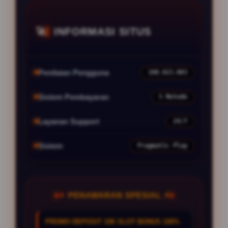
INFORMASI SITUS
Penilaian Pengguna
100.023.003
Sistem Pembayaran
5 Metode
Layanan Support
24/7
Sistem
Pragmatic Play
PENAWARAN SPESIAL
PROMO DEPOSIT 10K SLOT BONUS 100%