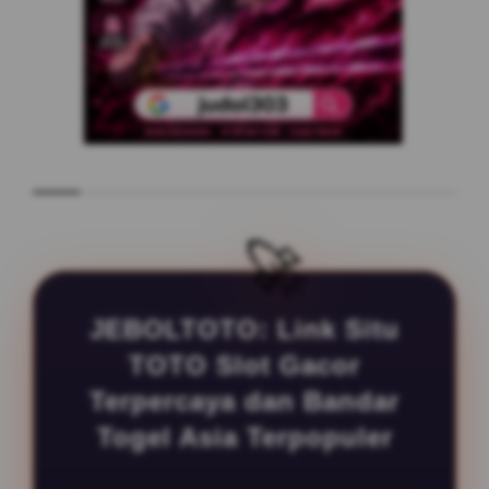
JEBOLTOTO: Link Situ
TOTO Slot Gacor
Terpercaya dan Bandar
Togel Asia Terpopuler