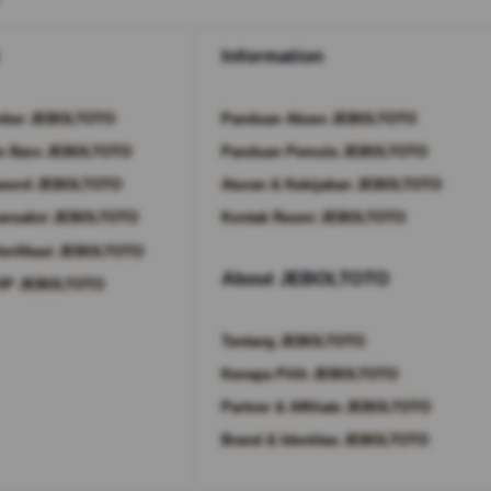
Information
mber JEBOLTOTO
Panduan Akses JEBOLTOTO
un Baru JEBOLTOTO
Panduan Pemula JEBOLTOTO
sword JEBOLTOTO
Aturan & Kebijakan JEBOLTOTO
ransaksi JEBOLTOTO
Kontak Resmi JEBOLTOTO
erifikasi JEBOLTOTO
About JEBOLTOTO
VIP JEBOLTOTO
Tentang JEBOLTOTO
Kenapa Pilih JEBOLTOTO
Partner & Affiliate JEBOLTOTO
Brand & Identitas JEBOLTOTO