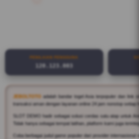
Layer Popup Close
JEBOLTOTO: Link Situ T
PENILAIAN PENGGUNA
S
120.123.003
JEBOLTOTO
adalah bandar togel Asia terpopuler dan link
transaksi aman dengan layanan online 24 jam nonstop setiap h
SLOT DEMO hadir sebagai solusi cerdas satu atap untuk Anda!
Tidak hanya sebagai tempat latihan, platform kami juga teri
Coba berbagai judul game populer dari provider internasional 