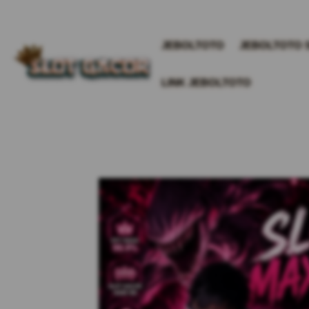
Skip
to
content
JEBOLTOTO
JEBOLTOTO 
LINK JEBOLTOTO
Buka Info Lebih Lanjut