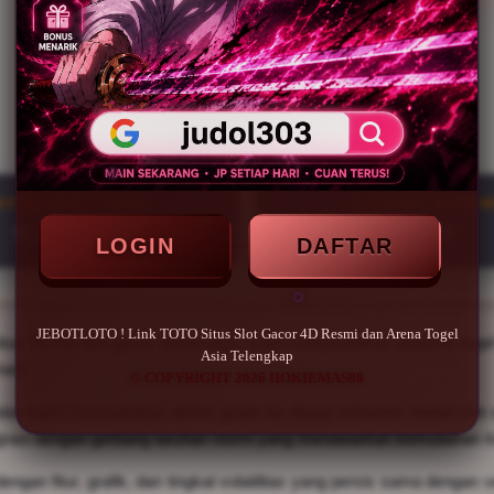
OTO Slot Gacor Terpercay
Terpopuler
ISTEM PEMBAYARAN
LAYANAN SUPPOR
5 Metode
24/7
LOGIN
DAFTAR
JEBOTLOTO ! Link TOTO Situs Slot Gacor 4D Resmi dan Arena Togel
 situs TOTO slot gacor terpercaya. Kami menyediakan pasaran toge
Asia Telengkap
ari!
© COPYRIGHT 2026 HOKIEMAS88
 Kami menyediakan akses gratis ke ribuan simulator mesin slot onl
ntegrasi dengan gerbang taruhan resmi yang menawarkan kemudahan tr
dengan fitur, grafik, dan tingkat volatilitas yang persis sama denga