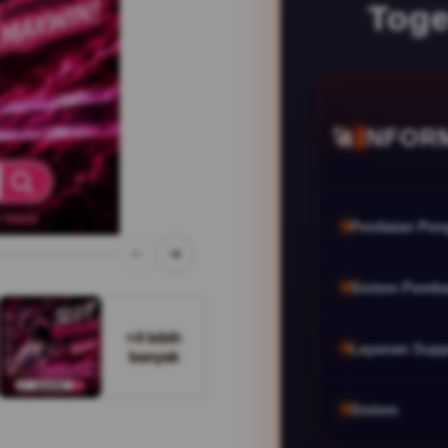
Toge
INFOR
Penilaian Pe
Sebelumnya
Berikutnya
Sistem Pemb
+4 lebih
Layanan Supp
banyak
Sistem