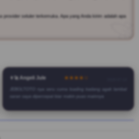
sa provider seluler terkemuka. Apa yang Anda kirim adalah apa
Angeli Jule
★★★★☆
2026-07-14
JEBOLTOTO nya seru cuma loading kadang agak lambat
saran saya dipercepat biar makin puas mainnya