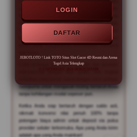
SLOT DEMO hadir sebagai solusi cerdas satu
atap untuk Anda! Kami menyediakan akses gratis
LOGIN
ke ribuan simulator mesin slot online terlengkap
untuk menguji pola, ritme, dan strategi Anda.
Tidak hanya sebagai tempat latihan, platform
DAFTAR
kami juga terintegrasi dengan gerbang taruhan
resmi yang menawarkan kemudahan transaksi
luar biasa.
JEBOTLOTO ! Link TOTO Situs Slot Gacor 4D Resmi dan Arena
Togel Asia Telengkap
Coba berbagai judul game populer dari provider
© COPYRIGHT 2026 HOKIEMAS88
internasional dengan fitur, grafik, dan tingkat
volatilitas yang persis sama dengan versi aslinya.
Sempurna untuk mengasah insting bertaruh Anda
tanpa kehilangan modal sepeser pun.
Ketika Anda siap bertaruh dengan saldo asli,
nikmati konversi nilai penuh 100% tanpa
potongan biaya admin untuk deposit via pulsa
provider seluler terkemuka. Apa yang Anda kirim
adalah apa yang Anda mainkan!