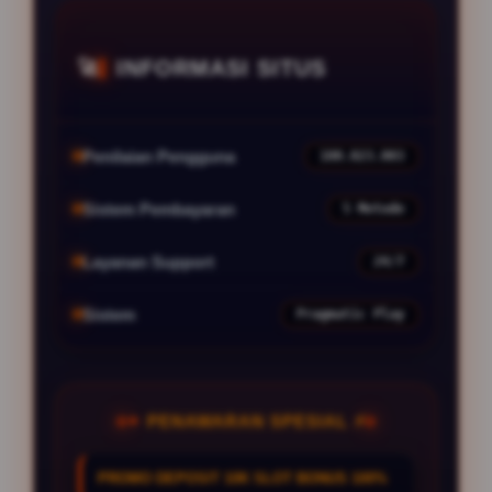
INFORMASI SITUS
Penilaian Pengguna
100.023.003
Sistem Pembayaran
5 Metode
Layanan Support
24/7
Sistem
Pragmatic Play
PENAWARAN SPESIAL
PROMO DEPOSIT 10K SLOT BONUS 100%