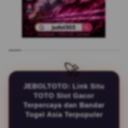
JEBOLTOTO: Link Situ
TOTO Slot Gacor
Terpercaya dan Bandar
Togel Asia Terpopuler