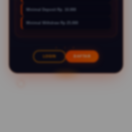
Minimal Deposit Rp. 10.000
Minimal Withdraw Rp 25.000
LOGIN
DAFTAR
Layer Popup Close
JEBOLTOTO: Link Situ
TOTO Slot Gacor Terpercaya
dan Bandar Togel Asia
Terpopuler