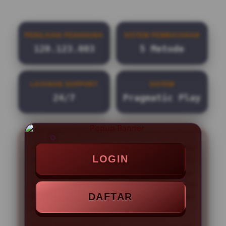
PENILAIAN PENGGUNA
SISTEM PEMBAYARAN
120.123.003
5 Metode
LAYANAN SUPPORT
SISTEM
24/7
Pragmatic Play
JEBOLTOTO
adalah bandar togel Asia terpopuler
LOGIN
dan link situs TOTO slot gacor terpercaya. Kami
menyediakan pasaran togel resmi terlengkap,
game slot online gampang menang, serta
DAFTAR
transaksi aman dengan layanan online 24 jam
nonstop setiap hari!