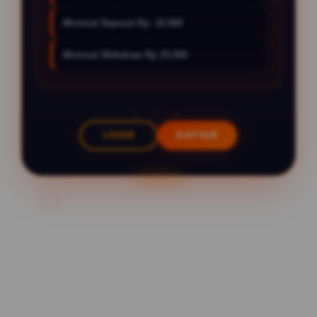
Minimal Deposit Rp. 10.000
Minimal Withdraw Rp 25.000
LOGIN
DAFTAR
Layer Popup Close
JEBOLTOTO: Link Situ
TOTO Slot Gacor Terpercaya
dan Bandar Togel Asia
Terpopuler