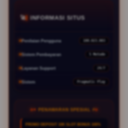
INFORMASI SITUS
Penilaian Pengguna
100.023.003
Sistem Pembayaran
5 Metode
Layanan Support
24/7
Sistem
Pragmatic Play
PENAWARAN SPESIAL
PROMO DEPOSIT 10K SLOT BONUS 100%