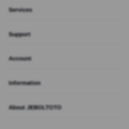
Buka
Services
Buka
Support
Buka
Account
Buka
Information
Buka
About JEBOLTOTO