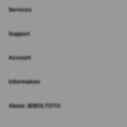
Buka
Services
Buka
Support
Buka
Account
Buka
Information
Buka
About JEBOLTOTO