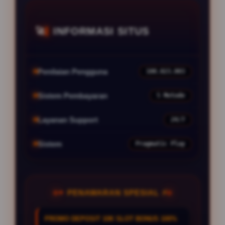
INFORMASI SITUS
Penilaian Pengguna
100.023.003
Sistem Pembayaran
5 Metode
Layanan Support
24/7
Sistem
Pragmatic Play
PENAWARAN SPESIAL
PROMO DEPOSIT 10K SLOT BONUS 100%