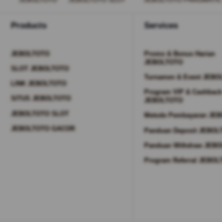
Footer Navigation
Products
Services
JEBOLTOTO
Promo & Bonus Harian
JEBOLTOTO
SLOT JEBOLTOTO
Turnamen & Event JEB
LINK JEBOLTOTO
Program VIP & Cashbac
SITUS JEBOLTOTO
JEBOLTOTO
JEBOLTOTO SLOT
Metode Pembayaran JE
JEBOLTOTO GACOR
Panduan Deposit JEBO
Panduan Withdraw JEB
Program Referral JEBO