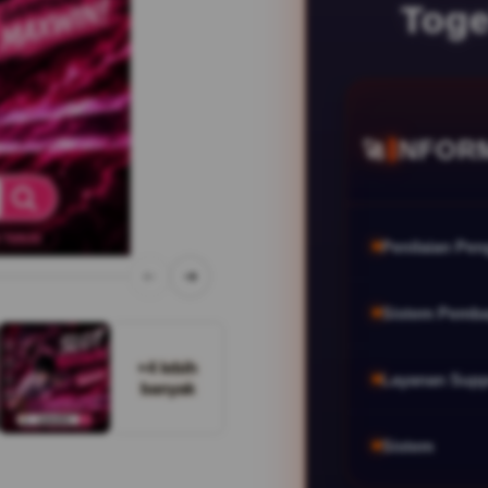
Toge
INFOR
Penilaian Pe
Sebelumnya
Berikutnya
Sistem Pemb
+4 lebih
Layanan Supp
banyak
Sistem