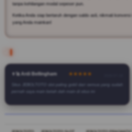
tanpa kehilangan modal sepeser pun.
Ketika Anda siap bertaruh dengan saldo asli, nikmati konvers
yang Anda mainkan!
ULASAN TERBARU KOMUNITAS 
Ardi Bellingham
★★★★★
2026-07-18
Situs JEBOLTOTO slot paling gokil dari semua yang sudah
pernah saya main betah dah main di situs ini
JEBOLTOTO
JEBOLTOTO SLOT
JEBOLTOTO PRAGMATI