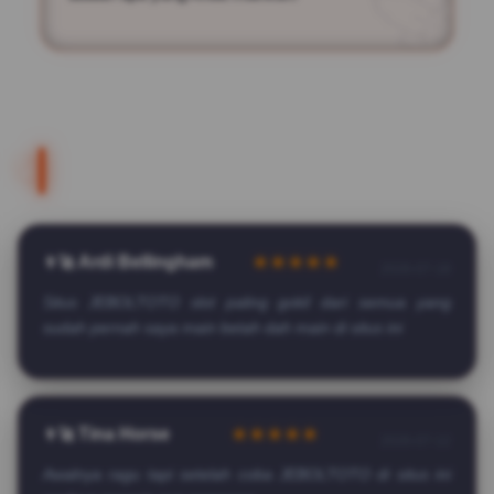
ULASAN TERBARU KOMUNITAS
JEBOLTOTO
Ardi Bellingham
★★★★★
2026-07-18
Situs JEBOLTOTO slot paling gokil dari semua yang
sudah pernah saya main betah dah main di situs ini
Tina Horse
★★★★★
2026-07-12
Awalnya ragu tapi setelah coba JEBOLTOTO di situs ini