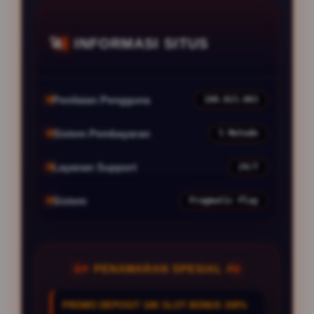
INFORMASI SITUS
Penilaian Pengguna
100.023.003
Sistem Pembayaran
5 Metode
Layanan Support
24/7
Sistem
Pragmatic Play
PENAWARAN SPESIAL
PROMO DEPOSIT 10K SLOT BONUS 100%