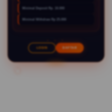
Minimal Deposit Rp. 10.000
Minimal Withdraw Rp 25.000
LOGIN
DAFTAR
Layer Popup Close
JEBOLTOTO: Link Situ
TOTO Slot Gacor Terpercaya
dan Bandar Togel Asia
Terpopuler