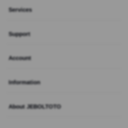
Buka
Services
Buka
Support
Buka
Account
Buka
Information
Buka
About JEBOLTOTO