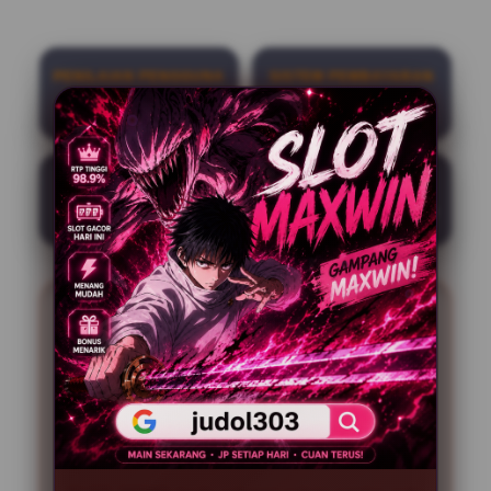
PENILAIAN PENGGUNA
SISTEM PEMBAYARAN
120.123.003
5 Metode
LAYANAN SUPPORT
SISTEM
24/7
Pragmatic Play
JEBOLTOTO
adalah bandar togel Asia terpopuler
dan link situs TOTO slot gacor terpercaya. Kami
menyediakan pasaran togel resmi terlengkap,
game slot online gampang menang, serta
transaksi aman dengan layanan online 24 jam
nonstop setiap hari!