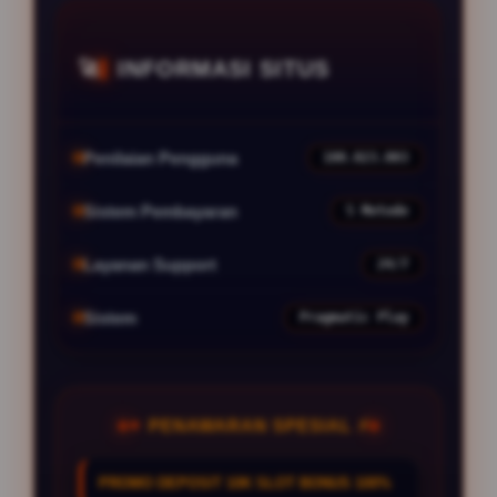
INFORMASI SITUS
Penilaian Pengguna
100.023.003
Sistem Pembayaran
5 Metode
Layanan Support
24/7
Sistem
Pragmatic Play
PENAWARAN SPESIAL
PROMO DEPOSIT 10K SLOT BONUS 100%