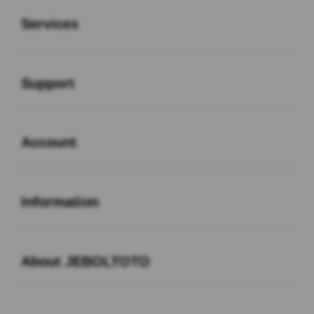
Buka
Services
Buka
Support
Buka
Account
Buka
Information
Buka
About JEBOLTOTO