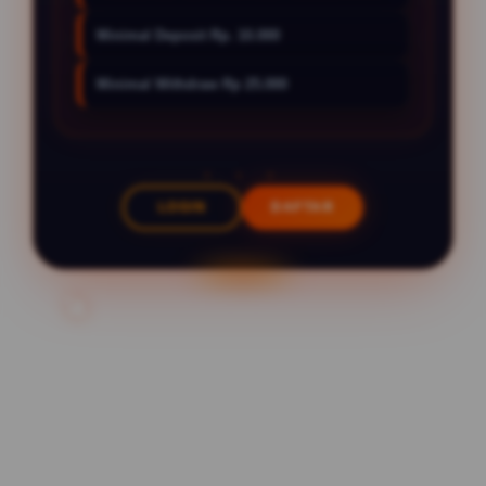
Minimal Deposit Rp. 10.000
Minimal Withdraw Rp 25.000
LOGIN
DAFTAR
Layer Popup Close
JEBOLTOTO: Link Situ
TOTO Slot Gacor Terpercaya
dan Bandar Togel Asia
Terpopuler