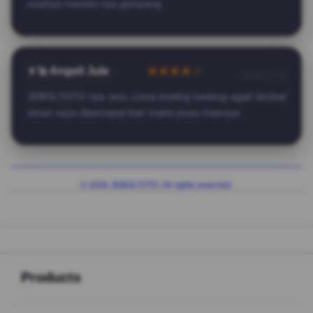
soalnya maxwin nya gampang
Angeli Jule
★★★★☆
2026-07-14
JEBOLTOTO nya seru cuma loading kadang agak lambat
saran saya dipercepat biar makin puas mainnya
© 2026 JEBOLTOTO. All rights reserved.
Buka
Footer Navigation
Products