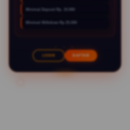
Minimal Deposit Rp. 10.000
Minimal Withdraw Rp 25.000
LOGIN
DAFTAR
Layer Popup Close
JEBOLTOTO: Link Situ
TOTO Slot Gacor Terpercaya
dan Bandar Togel Asia
Terpopuler