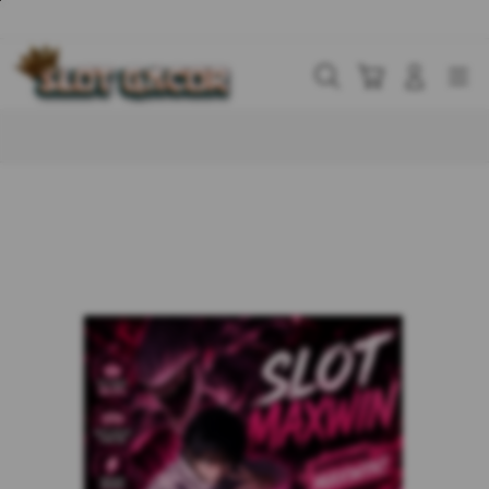
Skip
to
content
Cari
Troli
Login
Navigation
Buka Info Lebih Lanjut