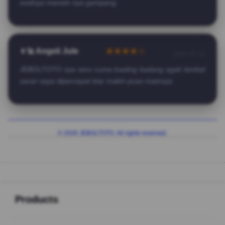
soalnya maxwin nya gampang
Angeli Jule
★★★★☆
2026-07-14
JEBOLTOTO nya seru cuma loading kadang agak lambat
saran saya dipercepat biar makin puas mainnya
© 2026 JEBOLTOTO. All rights reserved.
Buka
Footer Navigation
Products