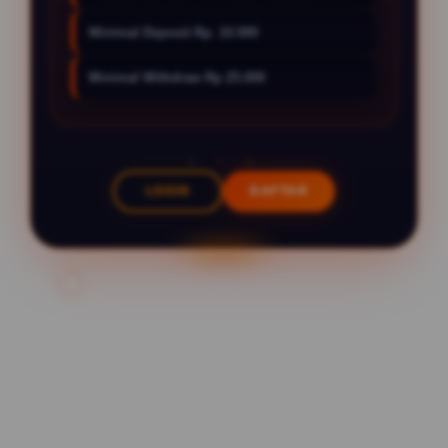
Minimal Deposit Rp. 10.000
Minimal Withdraw Rp 25.000
LOGIN
DAFTAR
Layer Popup Close
JEBOLTOTO: Link Situ
TOTO Slot Gacor Terpercaya
dan Bandar Togel Asia
Terpopuler