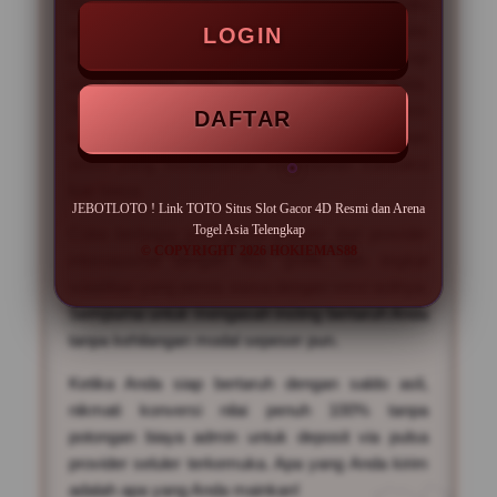
SLOT DEMO hadir sebagai solusi cerdas satu
atap untuk Anda! Kami menyediakan akses gratis
LOGIN
ke ribuan simulator mesin slot online terlengkap
untuk menguji pola, ritme, dan strategi Anda.
Tidak hanya sebagai tempat latihan, platform
DAFTAR
kami juga terintegrasi dengan gerbang taruhan
resmi yang menawarkan kemudahan transaksi
luar biasa.
JEBOTLOTO ! Link TOTO Situs Slot Gacor 4D Resmi dan Arena
Togel Asia Telengkap
Coba berbagai judul game populer dari provider
© COPYRIGHT 2026 HOKIEMAS88
internasional dengan fitur, grafik, dan tingkat
volatilitas yang persis sama dengan versi aslinya.
Sempurna untuk mengasah insting bertaruh Anda
tanpa kehilangan modal sepeser pun.
Ketika Anda siap bertaruh dengan saldo asli,
nikmati konversi nilai penuh 100% tanpa
potongan biaya admin untuk deposit via pulsa
provider seluler terkemuka. Apa yang Anda kirim
adalah apa yang Anda mainkan!