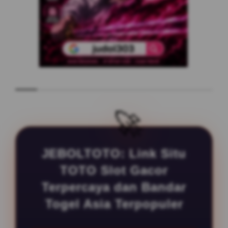
JEBOLTOTO: Link Situ
TOTO Slot Gacor
Terpercaya dan Bandar
Togel Asia Terpopuler