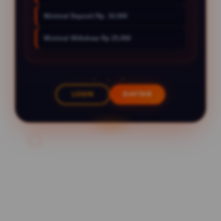
Minimal Deposit Rp. 10.000
Minimal Withdraw Rp 25.000
LOGIN
DAFTAR
Layer Popup Close
JEBOLTOTO: Link Situ
TOTO Slot Gacor Terpercaya
dan Bandar Togel Asia
Terpopuler