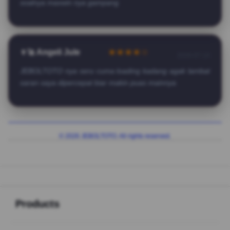
soalnya maxwin nya gampang
Angeli Jule
★★★★☆
2026-07-14
JEBOLTOTO nya seru cuma loading kadang agak lambat
saran saya dipercepat biar makin puas mainnya
© 2026 JEBOLTOTO. All rights reserved.
Buka
Footer Navigation
Products