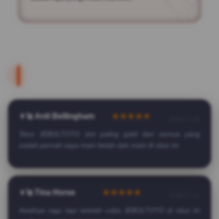
ULASAN TERBARU KOMUNITAS
JEBOLTOTO
Ardi Bellingham
★★★★★
2026-07-18
Situs JEBOLTOTO slot paling gokil dari semua yang
sudah pernah saya main betah dah main di situs ini
Tina Horse
★★★★★
2026-07-12
Awalnya ragu tapi setelah coba JEBOLTOTO di situs ini