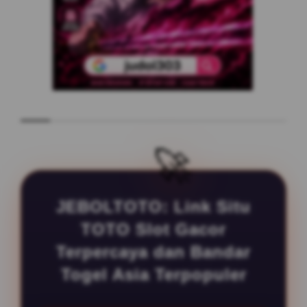
JEBOLTOTO: Link Situ
TOTO Slot Gacor
Terpercaya dan Bandar
Togel Asia Terpopuler