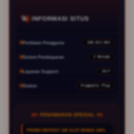
INFORMASI SITUS
Penilaian Pengguna
100.023.003
Sistem Pembayaran
5 Metode
Layanan Support
24/7
Sistem
Pragmatic Play
PENAWARAN SPESIAL
PROMO DEPOSIT 10K SLOT BONUS 100%