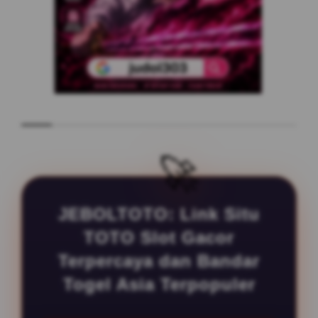
JEBOLTOTO: Link Situ
TOTO Slot Gacor
Terpercaya dan Bandar
Togel Asia Terpopuler