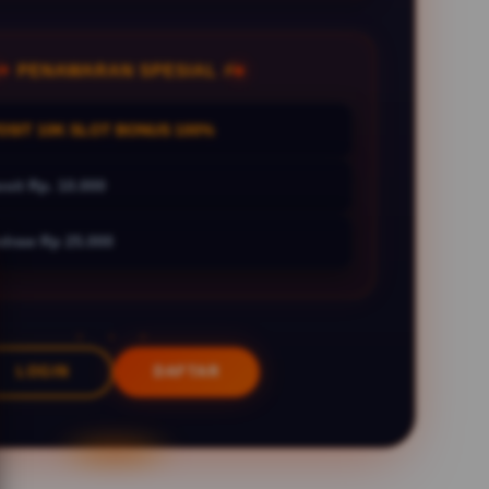
PENAWARAN SPESIAL
SIT 10K SLOT BONUS 100%
sit Rp. 10.000
hdraw Rp 25.000
LOGIN
DAFTAR