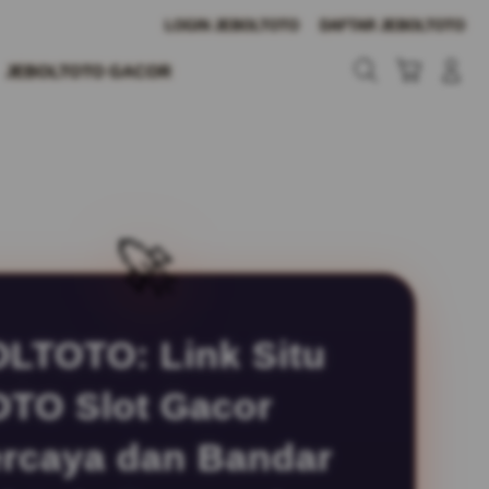
LOGIN JEBOLTOTO
DAFTAR JEBOLTOTO
Cari
Troli
Login/Sign-Up
JEBOLTOTO GACOR
Cari
LTOTO: Link Situ
OTO Slot Gacor
ercaya dan Bandar