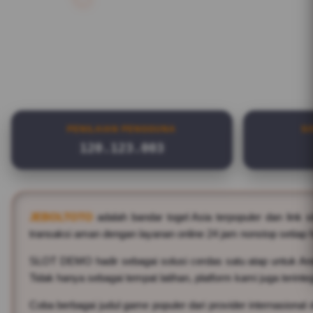
Layer Popup Close
JEBOLTOTO: Link Situ T
PENILAIAN PENGGUNA
S
120.123.003
JEBOLTOTO
adalah bandar togel Asia terpopuler dan link
transaksi aman dengan layanan online 24 jam nonstop setiap h
SLOT DEMO hadir sebagai solusi cerdas satu atap untuk Anda!
Tidak hanya sebagai tempat latihan, platform kami juga teri
Coba berbagai judul game populer dari provider internasional 